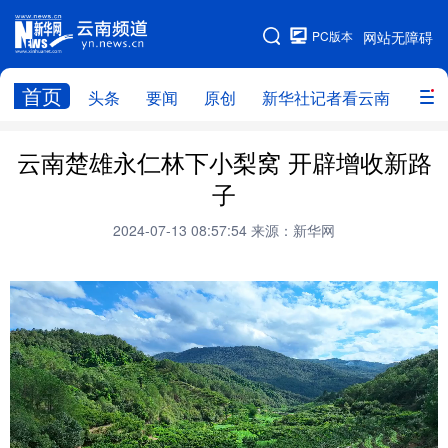
PC版本
网站无障碍
网站地图
首页
头条
要闻
原创
新华社记者看云南
政务
头条
云南要闻
本网原创
云南楚雄永仁林下小梨窝 开辟增收新路
子
新华社记者看云南
政务
人事
2024-07-13 08:57:54
来源：新华网
廉政
云南省领导报道集
旅游
教育
州市
社会
图片
经济
服务
云南故事
云南青年说
趣看文物