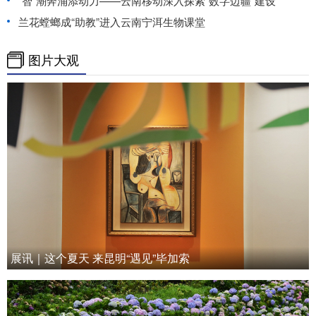
“智”潮奔涌添动力——云南移动深入探索“数字边疆”建设
兰花螳螂成“助教”进入云南宁洱生物课堂
图片大观
展讯｜这个夏天 来昆明“遇见”毕加索