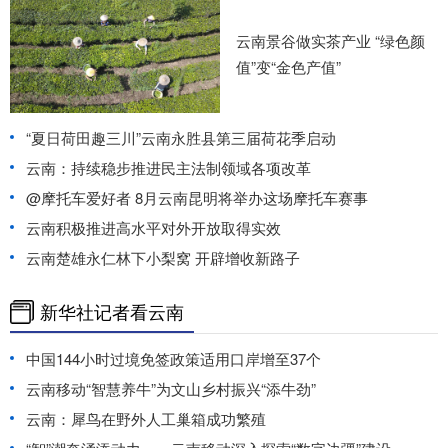
云南景谷做实茶产业 “绿色颜
值”变“金色产值”
“夏日荷田趣三川”云南永胜县第三届荷花季启动
云南：持续稳步推进民主法制领域各项改革
@摩托车爱好者 8月云南昆明将举办这场摩托车赛事
云南积极推进高水平对外开放取得实效
云南楚雄永仁林下小梨窝 开辟增收新路子
新华社记者看云南
中国144小时过境免签政策适用口岸增至37个
云南移动“智慧养牛”为文山乡村振兴“添牛劲”
云南：犀鸟在野外人工巢箱成功繁殖