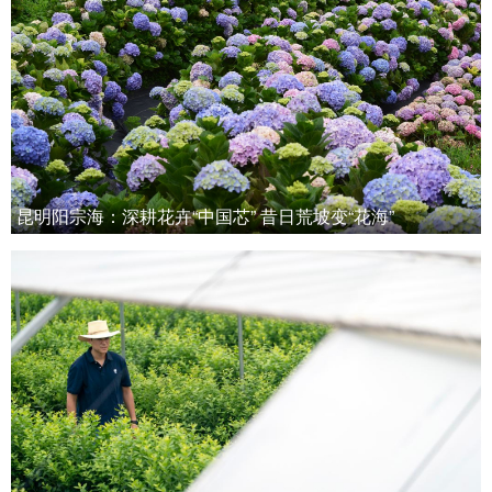
昆明阳宗海：深耕花卉“中国芯” 昔日荒坡变“花海”