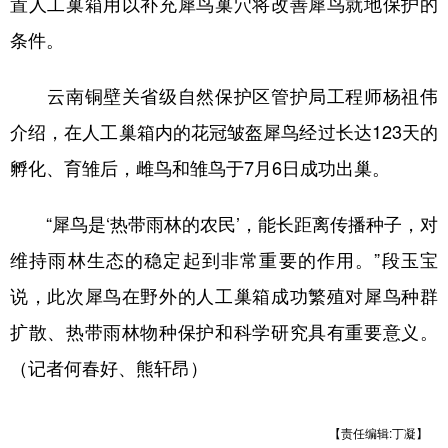
置人工巢箱用以补充犀鸟巢穴将改善犀鸟就地保护的
条件。
云南铜壁关省级自然保护区管护局工程师杨祖伟
介绍，在人工巢箱内的花冠皱盔犀鸟经过长达123天的
孵化、育雏后，雌鸟和雏鸟于7月6日成功出巢。
“犀鸟是‘热带雨林的农民’，能长距离传播种子，对
维持雨林生态的稳定起到非常重要的作用。”段玉宝
说，此次犀鸟在野外的人工巢箱成功繁殖对犀鸟种群
扩散、热带雨林物种保护和科学研究具有重要意义。
（记者何春好、熊轩昂）
【责任编辑:丁凝】