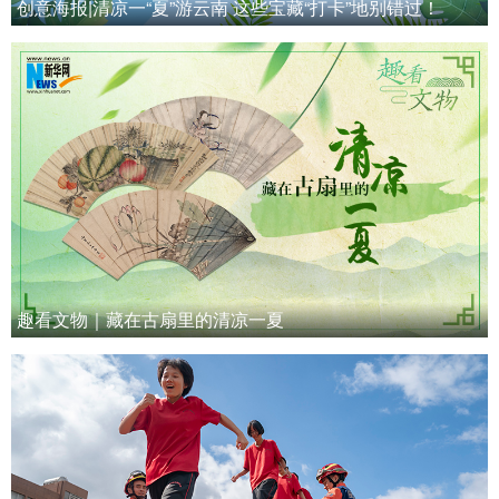
创意海报|清凉一“夏”游云南 这些宝藏“打卡”地别错过！
趣看文物｜藏在古扇里的清凉一夏