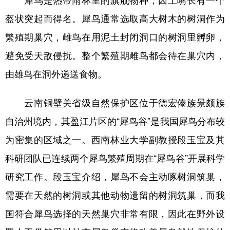
盔状突起而得名。犀鸟通常选取高大树木的树洞作为
繁殖期巢穴，雌鸟在用泥土封闭洞口的树洞里孵卵，
避免受天敌侵扰。整个繁殖期雌鸟都会待在巢穴内，
由雄鸟在洞外递送食物。
云南铜壁关省级自然保护区位于德宏傣族景颇族
自治州境内，其盈江片区的“犀鸟谷”是我国犀鸟分布较
为密集的区域之一。西南林业大学副教授段玉宝及其
科研团队已连续两个犀鸟繁殖周期在“犀鸟谷”开展科学
研究工作。段玉宝介绍，犀鸟不会主动啄树洞筑巢，
需要在天然的树洞或其他动物遗留的树洞筑巢，而我
国符合犀鸟选择的天然巢穴非常有限，因此在野外设