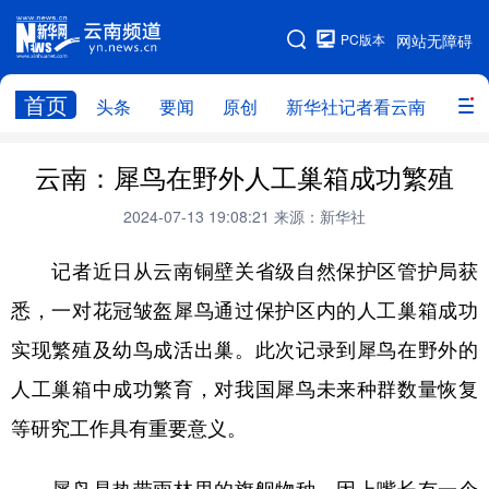
PC版本
网站无障碍
网站地图
首页
头条
要闻
原创
新华社记者看云南
政务
头条
云南要闻
本网原创
云南：犀鸟在野外人工巢箱成功繁殖
新华社记者看云南
政务
人事
2024-07-13 19:08:21
来源：新华社
廉政
云南省领导报道集
旅游
记者近日从云南铜壁关省级自然保护区管护局获
悉，一对花冠皱盔犀鸟通过保护区内的人工巢箱成功
教育
州市
社会
图片
实现繁殖及幼鸟成活出巢。此次记录到犀鸟在野外的
人工巢箱中成功繁育，对我国犀鸟未来种群数量恢复
经济
服务
云南故事
等研究工作具有重要意义。
云南青年说
趣看文物
犀鸟是热带雨林里的旗舰物种，因上嘴长有一个