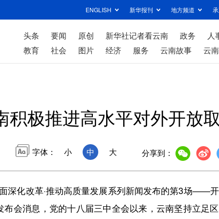
ENGLISH
新华报刊
地方频道
承
头条
要闻
原创
新华社记者看云南
政务
人
教育
社会
图片
经济
服务
云南故事
云南
南积极推进高水平对外开放
字体：
小
中
大
分享到：
面深化改革·推动高质量发展系列新闻发布的第3场——
据发布会消息，党的十八届三中全会以来，云南坚持立足