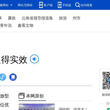
建网站
网站无障碍
客户端
手机版
站内搜索
事
廉政
云南省领导报道集
旅游
州市
青年说
趣看文物
取得实效
开放型
本网原创
区位优
强技能、优选才！