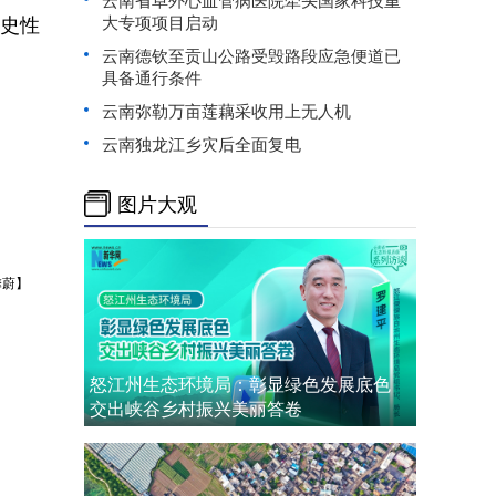
历史性
大专项项目启动
云南德钦至贡山公路受毁路段应急便道已
具备通行条件
云南弥勒万亩莲藕采收用上无人机
云南独龙江乡灾后全面复电
图片大观
馨蔚】
怒江州生态环境局：彰显绿色发展底色
交出峡谷乡村振兴美丽答卷