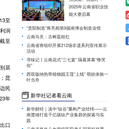
2025年云南省职业技
能大赛启幕
13至
“贵阳制造”将亮相第9届南博会制造业馆
、利润
云南马关：古树荔枝红
截至
云南省将组织开展212场非遗系列宣传展示
活动
寻味记丨云南花式“三七宴” 隔着屏幕“馋哭
你”
分别居
西双版纳热带植物园王莲“上线” 萌娃体验一
倍；昆
叶当舟
+边民
新华社记者看云南
23年
新华财经｜滇中“钛谷”重构产业经纬——云
南楚雄打造千亿级钛产业集群的探索与实
践
进出口
云南省阜外心血管病医院牵头国家科技重