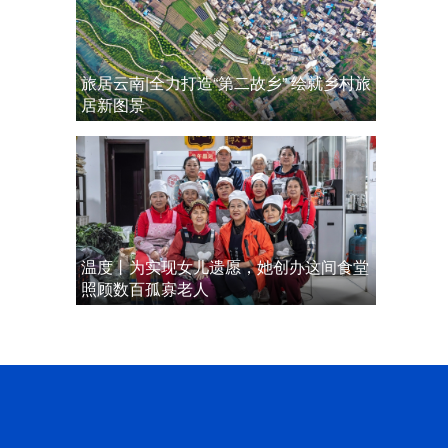
旅居云南|全力打造“第二故乡” 绘就乡村旅
居新图景
温度丨为实现女儿遗愿，她创办这间食堂
照顾数百孤寡老人