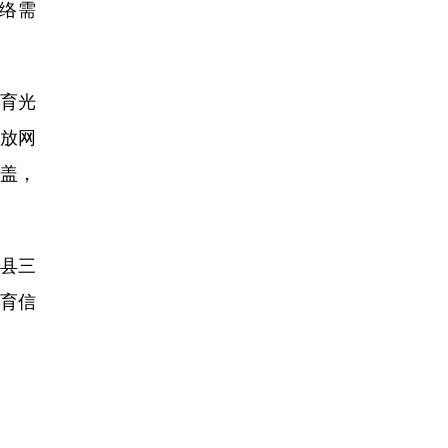
络需
育光
放网
盖，
县三
教育信