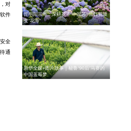
，对
软件
昆明阳宗海：深耕花卉“中国芯” 昔日荒坡
变“花海”
安全
待通
新华全媒+图片故事｜秘鲁“90后”马赛的
中国蓝莓梦