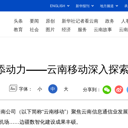
ENGLISH
新华报刊
地方频道
承
头条
要闻
原创
新华社记者看云南
政务
人
教育
社会
图片
经济
服务
云南故事
云南
涌添动力——云南移动深入探索
字体：
小
中
大
分享到：
南公司（以下简称“云南移动”）聚焦云南信息通信业发
慧机场……边疆数智化建设成果丰硕。