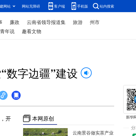
建网站
网站无障碍
客户端
手机版
站内搜索
事
廉政
云南省领导报道集
旅游
州市
青年说
趣看文物
“数字边疆”建设
展，开
本网原创
云南景谷做实茶产业