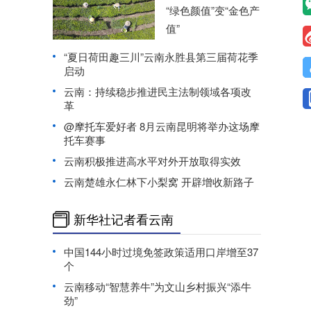
“绿色颜值”变“金色产
值”
“夏日荷田趣三川”云南永胜县第三届荷花季
启动
云南：持续稳步推进民主法制领域各项改
革
@摩托车爱好者 8月云南昆明将举办这场摩
托车赛事
云南积极推进高水平对外开放取得实效
云南楚雄永仁林下小梨窝 开辟增收新路子
新华社记者看云南
中国144小时过境免签政策适用口岸增至37
个
云南移动“智慧养牛”为文山乡村振兴“添牛
劲”