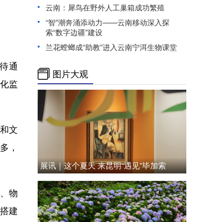
云南：犀鸟在野外人工巢箱成功繁殖
“智”潮奔涌添动力——云南移动深入探
索“数字边疆”建设
兰花螳螂成“助教”进入云南宁洱生物课堂
待通
图片大观
视化监
和文
多，
展讯｜这个夏天 来昆明“遇见”毕加索
、物
搭建