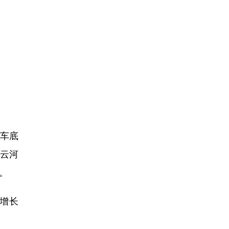
车底
蔡云河
。
增长