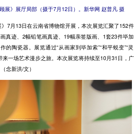
展》展厅局部（摄于7月12日）。新华网 赵普凡 摄
7月13日在云南省博物馆开展，本次展览汇聚了152
画真迹、2幅铅笔画真迹、19幅亲签版画、1套23件毕
作的陶瓷器。展览通过“从画家到毕加索”“和平蜕变”“
众带来一场艺术漫步之旅。本次展览将持续至10月31日，
（念新洪/文）