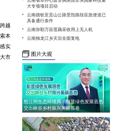
大专项项目启动
云南德钦至贡山公路受毁路段应急便道已
具备通行条件
件跨越
云南弥勒万亩莲藕采收用上无人机
加索本
云南独龙江乡灾后全面复电
灵感实
图片大观
广大市
怒江州生态环境局：彰显绿色发展底色
交出峡谷乡村振兴美丽答卷