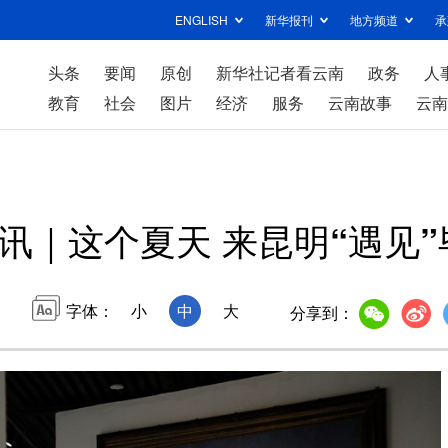
ENGLISH
新华报刊
地方频道
承
头条
要闻
原创
新华社记者看云南
政务
人
教育
社会
图片
经济
服务
云南故事
云南
讯｜这个夏天 来昆明“遇见
字体：
小
中
大
分享到：