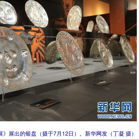
》展出的银盘（摄于7月12日）。新华网发（丁凝 摄）