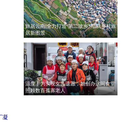
旅居云南|全力打造“第二故乡” 绘就乡村旅
居新图景
温度丨为实现女儿遗愿，她创办这间食堂
照顾数百孤寡老人
丁凝