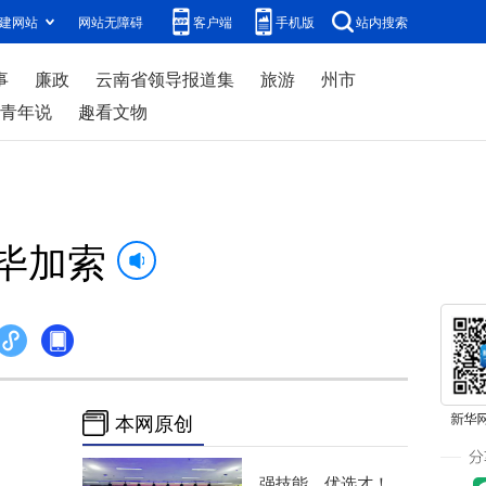
建网站
网站无障碍
客户端
手机版
站内搜索
事
廉政
云南省领导报道集
旅游
州市
青年说
趣看文物
”毕加索
本网原创
强技能、优选才！