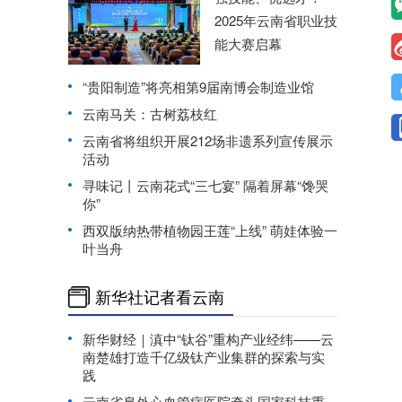
2025年云南省职业技
能大赛启幕
“贵阳制造”将亮相第9届南博会制造业馆
云南马关：古树荔枝红
云南省将组织开展212场非遗系列宣传展示
活动
寻味记丨云南花式“三七宴” 隔着屏幕“馋哭
你”
西双版纳热带植物园王莲“上线” 萌娃体验一
叶当舟
新华社记者看云南
新华财经｜滇中“钛谷”重构产业经纬——云
南楚雄打造千亿级钛产业集群的探索与实
践
云南省阜外心血管病医院牵头国家科技重