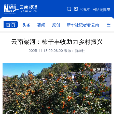
PC版本
网站无障碍
网站地图
首页
头条
要闻
原创
新华社记者看云南
政务
头条
云南要闻
本网原创
云南梁河：柿子丰收助力乡村振兴
新华社记者看云南
政务
人事
2025-11-13 09:06:20
来源：新华社
廉政
云南省领导报道集
旅游
教育
州市
社会
图片
经济
服务
云南故事
云南青年说
趣看文物