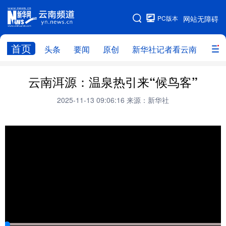
PC版本
网站无障碍
网站地图
首页
头条
要闻
原创
新华社记者看云南
政务
头条
云南要闻
本网原创
云南洱源：温泉热引来“候鸟客”
新华社记者看云南
政务
人事
2025-11-13 09:06:16
来源：新华社
廉政
云南省领导报道集
旅游
教育
州市
社会
图片
经济
服务
云南故事
云南青年说
趣看文物