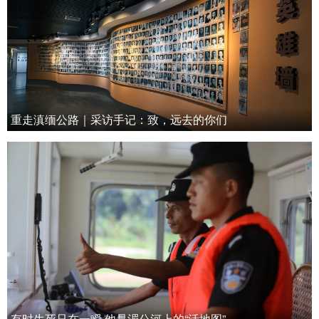
重走滇缅公路｜采访手记：致，远去的你们
有时生死只在一瞬 他是湄公河上的“活地图”