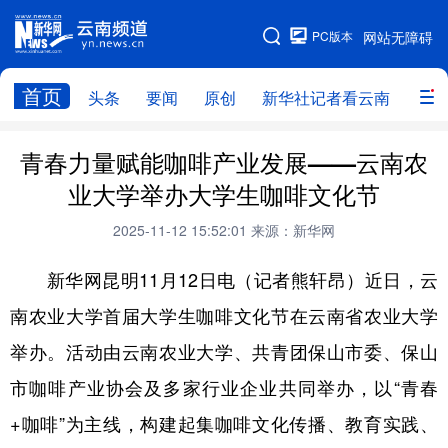
PC版本
网站无障碍
网站地图
首页
头条
要闻
原创
新华社记者看云南
政务
头条
云南要闻
本网原创
青春力量赋能咖啡产业发展——云南农
业大学举办大学生咖啡文化节
新华社记者看云南
政务
人事
2025-11-12 15:52:01
来源：新华网
廉政
云南省领导报道集
旅游
新华网昆明11月12日电（记者熊轩昂）近日，云
教育
州市
社会
图片
南农业大学首届大学生咖啡文化节在云南省农业大学
举办。活动由云南农业大学、共青团保山市委、保山
经济
服务
云南故事
市咖啡产业协会及多家行业企业共同举办，以“青春
云南青年说
趣看文物
+咖啡”为主线，构建起集咖啡文化传播、教育实践、