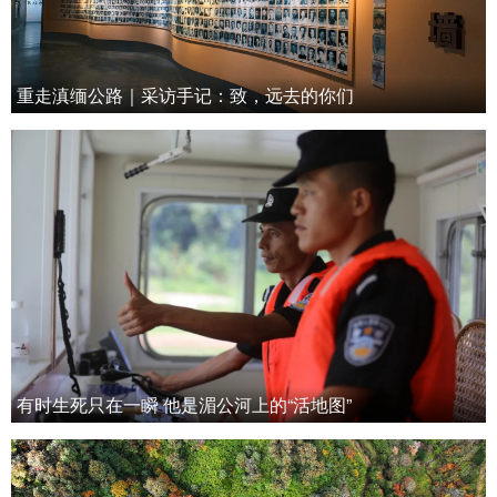
重走滇缅公路｜采访手记：致，远去的你们
有时生死只在一瞬 他是湄公河上的“活地图”