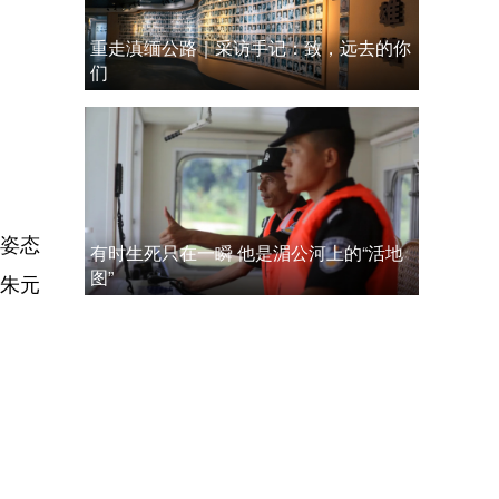
重走滇缅公路｜采访手记：致，远去的你
们
姿态
有时生死只在一瞬 他是湄公河上的“活地
图”
(朱元