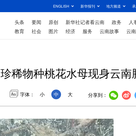
ENGLISH
新华报刊
地方频道
承
头条
要闻
原创
新华社记者看云南
政务
人
教育
社会
图片
经济
服务
云南故事
云南
珍稀物种桃花水母现身云南
字体：
小
中
大
分享到：