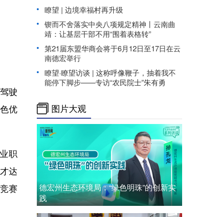
瞭望 | 边境幸福村再升级
锲而不舍落实中央八项规定精神丨云南曲
靖：让基层干部不用“围着表格转”
第21届东盟华商会将于6月12日至17日在云
南德宏举行
瞭望·瞭望访谈 | 这称呼像鞭子，抽着我不
能停下脚步——专访“农民院士”朱有勇
驾驶
图片大观
特色优
业职
人才达
德宏州生态环境局：“绿色明珠”的创新实
名竞赛
践