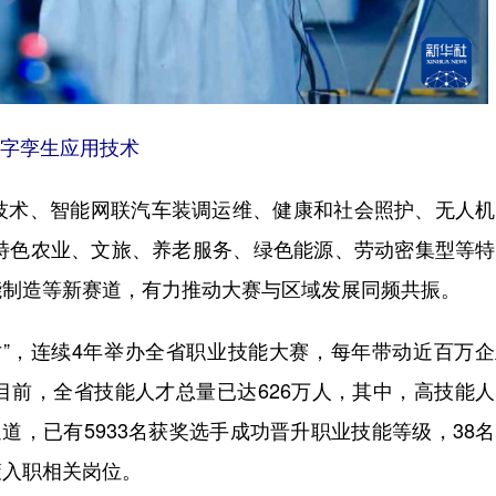
字孪生应用技术
术、智能网联汽车装调运维、健康和社会照护、无人机
原特色农业、文旅、养老服务、绿色能源、劳动密集型等
能制造等新赛道，有力推动大赛与区域发展同频共振。
，连续4年举办全省职业技能大赛，每年带动近百万企
目前，全省技能人才总量已达626万人，其中，高技能
道，已有5933名获奖选手成功晋升职业技能等级，38
策入职相关岗位。