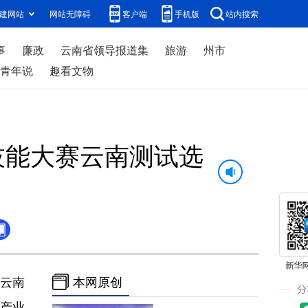
建网站
网站无障碍
客户端
手机版
站内搜索
事
廉政
云南省领导报道集
旅游
州市
青年说
趣看文物
技能大赛云南测试选
赛云南
本网原创
焦产业