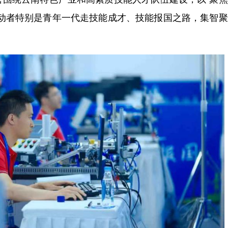
劳动者特别是青年一代走技能成才、技能报国之路，集智