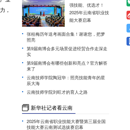
强技能、优选才！
聚力，
2025年云南省职业技
能大赛启幕
张桂梅历年送考画面合集！谢谢您，把梦
照亮
第9届南博会多元场景促进经贸合作走深走
实
第9届南博会有哪些创新和亮点？官方解答
来了
云南技师学院陶冠华：照亮技能青年的星
辰大海
云南技师学院刘旺才的育人之路
新华社记者看云南
2025年云南省职业技能大赛暨第三届全国
技能大赛云南测试选拔赛启幕