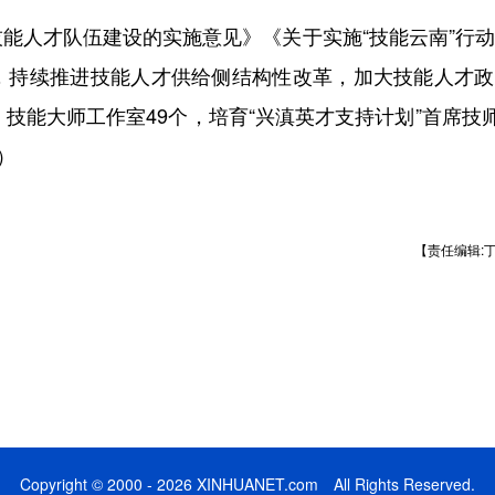
人才队伍建设的实施意见》《关于实施“技能云南”行动
，持续推进技能人才供给侧结构性改革，加大技能人才政
技能大师工作室49个，培育“兴滇英才支持计划”首席技师
）
【责任编辑:
Copyright © 2000 - 2026 XINHUANET.com All Rights Reserved.