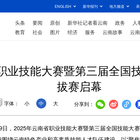
ENGLISH
新华报刊
地方频道
承
头条
要闻
原创
新华社记者看云南
政务
人
教育
社会
图片
经济
服务
云南故事
云南
南省职业技能大赛暨第三届全国
拔赛启幕
字体：
小
中
大
分享到：
9日，2025年云南省职业技能大赛暨第三届全国技能大
密围绕云南特色产业和高素质技能人才队伍建设，以“聚