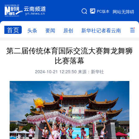
PC版本
网站无障碍
网站地图
首页
头条
要闻
原创
新华社记者看云南
政务
头条
云南要闻
本网原创
第二届传统体育国际交流大赛舞龙舞狮
比赛落幕
新华社记者看云南
政务
人事
2024-10-21 12:25:50
来源：新华社
廉政
云南省领导报道集
旅游
教育
州市
社会
图片
经济
服务
云南故事
云南青年说
趣看文物