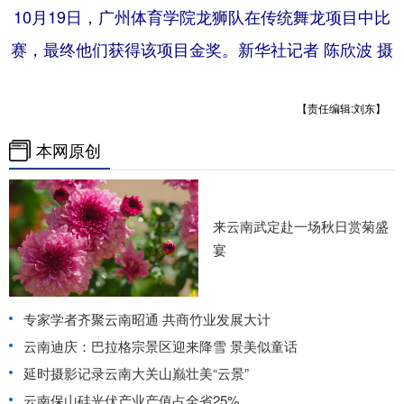
10月19日，广州体育学院龙狮队在传统舞龙项目中比
赛，最终他们获得该项目金奖。新华社记者 陈欣波 摄
【责任编辑:刘东】
本网原创
来云南武定赴一场秋日赏菊盛
宴
专家学者齐聚云南昭通 共商竹业发展大计
云南迪庆：巴拉格宗景区迎来降雪 景美似童话
延时摄影记录云南大关山巅壮美“云景”
云南保山硅光伏产业产值占全省25%