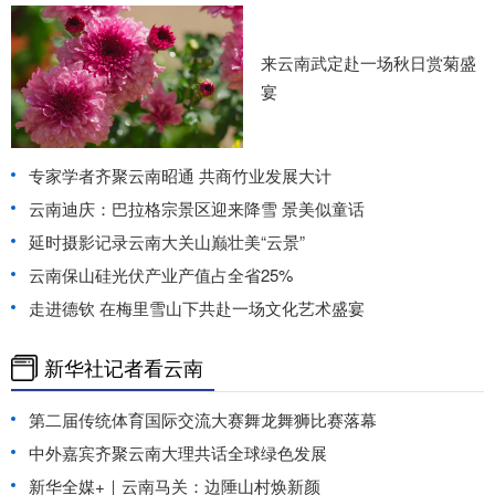
来云南武定赴一场秋日赏菊盛
宴
专家学者齐聚云南昭通 共商竹业发展大计
云南迪庆：巴拉格宗景区迎来降雪 景美似童话
延时摄影记录云南大关山巅壮美“云景”
云南保山硅光伏产业产值占全省25%
走进德钦 在梅里雪山下共赴一场文化艺术盛宴
新华社记者看云南
第二届传统体育国际交流大赛舞龙舞狮比赛落幕
中外嘉宾齐聚云南大理共话全球绿色发展
新华全媒+｜云南马关：边陲山村焕新颜