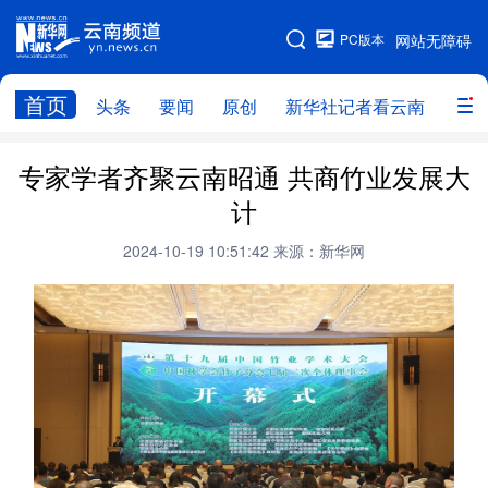
PC版本
网站无障碍
网站地图
首页
头条
要闻
原创
新华社记者看云南
政务
头条
云南要闻
本网原创
专家学者齐聚云南昭通 共商竹业发展大
计
新华社记者看云南
政务
人事
2024-10-19 10:51:42
来源：新华网
廉政
云南省领导报道集
旅游
教育
州市
社会
图片
经济
服务
云南故事
云南青年说
趣看文物