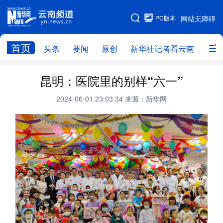
PC版本
网站无障碍
网站地图
首页
头条
要闻
原创
新华社记者看云南
政务
头条
云南要闻
本网原创
昆明：医院里的别样“六一”
新华社记者看云南
政务
人事
2024-06-01 23:03:34
来源：新华网
廉政
云南省领导报道集
旅游
教育
州市
社会
图片
经济
服务
云南故事
云南青年说
趣看文物