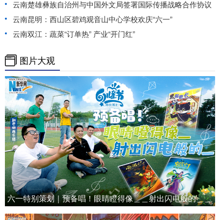
云南楚雄彝族自治州与中国外文局签署国际传播战略合作协议
云南昆明：西山区碧鸡观音山中心学校欢庆“六一”
云南双江：蔬菜“订单热” 产业“开门红”
图片大观
六一特别策划｜预备唱！眼睛瞪得像＿＿射出闪电般的＿＿