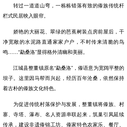
转过一道道山弯，一栋栋错落有致的傣族传统杆
栏式民居映入眼帘。
娇艳的大丽花、翠绿的芭蕉树装点房前屋后，干
净宽敞的水泥路直通家家户户，不时传来清脆的鸟
鸣……“勐桑洛”显得格外清幽和美丽。
江城县整董镇原名“勐桑洛”，傣语意为宽阔平整的
坝子。这里因马帮而兴起，经历百年沧桑，依然保持
着古朴的傣族文化特色。
为促进传统村落保护与发展，整董镇将傣族、村
寨、寺塔、瀑布、名人资源串联起来，筑巢引凤延续
传承，建设非遗傣锦工坊、傣家特色农家乐、餐厅、