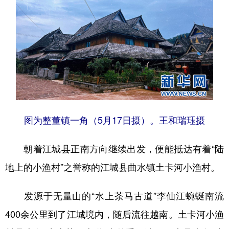
图为整董镇一角（5月17日摄）。王和瑞珏摄
朝着江城县正南方向继续出发，便能抵达有着“陆
地上的小渔村”之誉称的江城县曲水镇土卡河小渔村。
发源于无量山的“水上茶马古道”李仙江蜿蜒南流
400余公里到了江城境内，随后流往越南。土卡河小渔