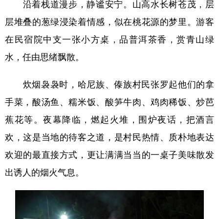
沿着栈道漫步，静谧安宁。山高水长树苍茂，层
层堆叠的葱绿浸染着情感，似在桃花源的梦里。游客
在民宿院中支一张小方桌，品普洱茶香，赏青山绿
水，任由思绪飘散。
炊烟袅袅时，哈尼族、傣族村民张罗起他们的拿
手菜，酸汤鱼、糯米饭、酸笋牛肉、鸡肉稀饭、炒芭
蕉花等。夜幕降临，燃起火堆，围炉夜话，把酒言
欢，这是当地的待客之道，是村民热情、质朴地表达
欢迎的最直接方式，更让满满当当的一桌子美味散发
出诱人的烟火气息。