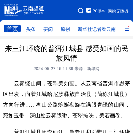
PC版本
网站无障碍
网站地图
首页
头条
要闻
原创
新华社记者看云南
政务
头条
云南要闻
本网原创
来三江环绕的普洱江城县 感受如画的民
族风情
新华社记者看云南
政务
人事
2024-05-27 15:11:39
来源：新华网
廉政
云南省领导报道集
旅游
云雾绕山间，苍翠美如画。从云南省普洱市思茅
教育
州市
社会
图片
区出发，向着江城哈尼族彝族自治县（简称江城县）
方向行进……盘山公路蜿蜒盘旋在满眼青绿的山间，
经济
服务
云南故事
宛如玉带；深山处云雾缥缈、苍翠掩映，美若画卷。
云南青年说
趣看文物
普洱江城县因李仙江、曼老江和勐野江三江环绕