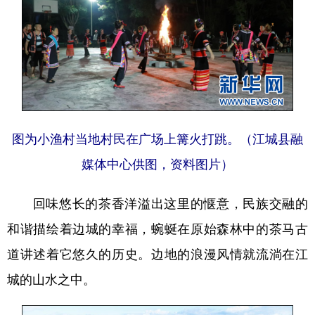
图为小渔村当地村民在广场上篝火打跳。（江城县融
媒体中心供图，资料图片）
回味悠长的茶香洋溢出这里的惬意，民族交融的
和谐描绘着边城的幸福，蜿蜒在原始森林中的茶马古
道讲述着它悠久的历史。边地的浪漫风情就流淌在江
城的山水之中。