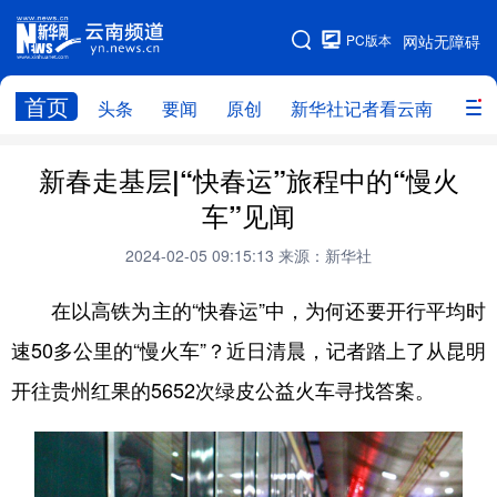
PC版本
网站无障碍
网站地图
首页
头条
要闻
原创
新华社记者看云南
政务
头条
云南要闻
本网原创
新春走基层|“快春运”旅程中的“慢火
车”见闻
新华社记者看云南
政务
人事
2024-02-05 09:15:13
来源：新华社
廉政
云南省领导报道集
旅游
在以高铁为主的“快春运”中，为何还要开行平均时
教育
州市
社会
图片
速50多公里的“慢火车”？近日清晨，记者踏上了从昆明
开往贵州红果的5652次绿皮公益火车寻找答案。
经济
服务
云南故事
云南青年说
趣看文物