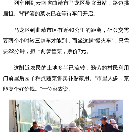
列车刚到
云南省曲靖市马龙区吴官田站
，路边挑
扁担、背背篓的菜农已在等待车门开启。
马龙区到曲靖市区有近40公里的距离，坐公交需
要两个小时转三趟车才能到，而坐这趟“慢火车”，只需
要22分钟，担上两箩筐菜，票价7元。
这附近农民的土地多半已流转，勤劳的村民利用
门前屋后园子种点蔬菜售卖补贴家用。“市里人多，菜
能卖个好价钱。”一位菜农说。