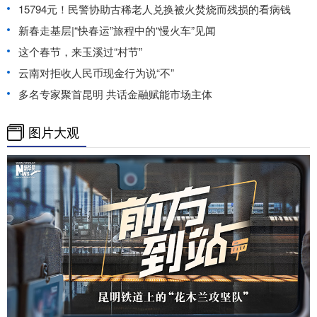
15794元！民警协助古稀老人兑换被火焚烧而残损的看病钱
新春走基层|“快春运”旅程中的“慢火车”见闻
这个春节，来玉溪过“村节”
云南对拒收人民币现金行为说“不”
多名专家聚首昆明 共话金融赋能市场主体
图片大观