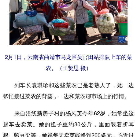
2月1日，云南省曲靖市马龙区吴官田站排队上车的菜
农。（王贤思 摄）
列车长袁琪珍和这些菜农已是老熟人了，她一边
帮忙接过菜农的背篓，一边和菜农聊市场上的行情。
来自沿线新房子村的杨凤英今年62岁，她常坐这
趟车去卖菜。她的担子重约30公斤，里面装着折耳
根、豌豆尖等，她说每天卖菜能挣到200多元，临近过