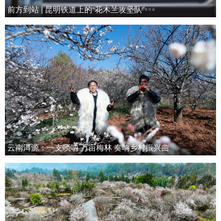
前方到站 | 昆明铁道上的“花木兰攻坚队”
云南洱源：一支唢呐 万亩梅林 奏响乡村振兴曲