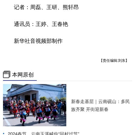
记者：周磊、王研、熊轩昂
通讯员：王婷、王春艳
新华社音视频部制作
【责任编辑:刘东】
本网原创
新春走基层｜云南砚山：多民
族齐聚 开街迎新春
2024春节，云南玉溪喊你“回村过节”