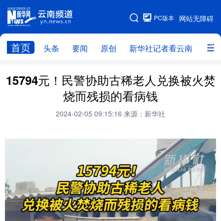
PC版本
网站无障碍
网站地图
首页
头条
要闻
原创
新华社记者看云南
政务
头条
云南要闻
本网原创
15794元！民警协助古稀老人兑换被火焚
烧而残损的看病钱
新华社记者看云南
政务
人事
2024-02-05 09:15:16
来源：新华社
廉政
云南省领导报道集
旅游
教育
州市
社会
图片
经济
服务
云南故事
云南青年说
趣看文物