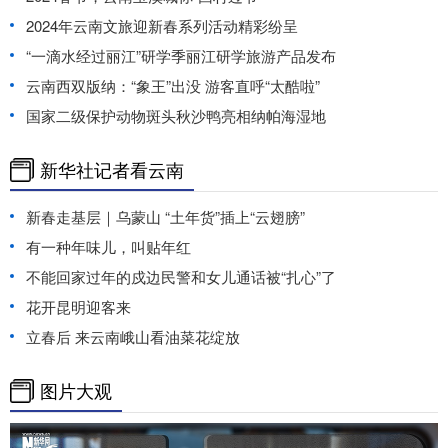
2024年云南文旅迎新春系列活动精彩纷呈
“一滴水经过丽江”研学季丽江研学旅游产品发布
云南西双版纳：“象王”出没 游客直呼“太酷啦”
国家二级保护动物斑头秋沙鸭亮相纳帕海湿地
新华社记者看云南
新春走基层｜乌蒙山 “土年货”插上“云翅膀”
有一种年味儿，叫贴年红
不能回家过年的戍边民警和女儿通话被“扎心”了
花开昆明迎客来
立春后 来云南峨山看油菜花绽放
图片大观