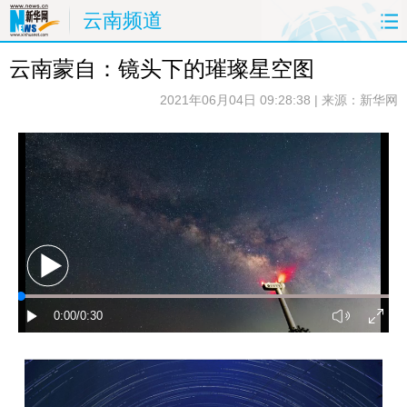
云南频道
云南蒙自：镜头下的璀璨星空图
首页
要闻
原创
看云南
2021年06月04日 09:28:38
| 来源：新华网
政务
旅游
州市
教育
健康
社会
图片
经济
服务
云南故事
云南青年说
风味云南
返回PC