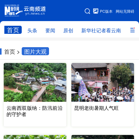
PC版本
网站无障碍
网站地图
首页
头条
要闻
原创
新华社记者看云南
政务
头条
云南要闻
本网原创
首页
>
图片大观
新华社记者看云南
政务
人事
廉政
云南省领导报道集
旅游
教育
州市
社会
图片
云南西双版纳：防汛前沿
昆明老街暑期人气旺
经济
服务
云南故事
的守护者
云南青年说
趣看文物