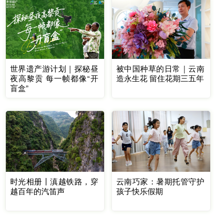
世界遗产游计划｜探秘昼
被中国种草的日常｜云南
夜高黎贡 每一帧都像“开
造永生花 留住花期三五年
盲盒”
时光相册丨滇越铁路，穿
云南巧家：暑期托管守护
越百年的汽笛声
孩子快乐假期