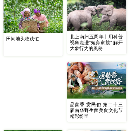
北上南归五周年丨用科普
田间地头收获忙
视角走进“短鼻家族” 解开
大象行为的奥秘
品菌香 赏民俗 第二十三
届南华野生菌美食文化节
精彩纷呈