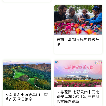
云南：暑期入境游持续升
温
世界花园 七彩云南丨云南
云南澜沧小南婆草山：碧
姚安以花为媒书写三产融
草连天 落日熔金
合富民新篇章