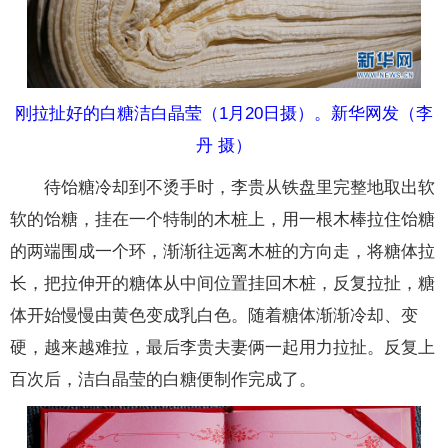
刚拉扯好的白糖洁白晶莹（1月20日摄）。新华网发（李
丹 摄）
待饴糖冷却到不烫手时，李贵从铁盘里完整地取出软
软的饴糖，挂在一个特制的木桩上，用一根木棒拉住饴糖
的两端围成一个环，渐渐往远离木桩的方向走，将糖体拉
长，把拉伸开的糖体从中间位置挂回木桩，反复拉扯，糖
体开始慢慢由黄色变成乳白色。随着糖体渐渐冷却、变
硬，越来越难拉，最后李贵夫妻俩一起用力拉扯。反复上
百次后，洁白晶莹的白糖便制作完成了。