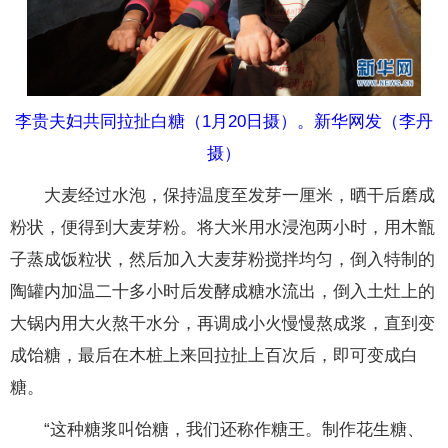
李贵夫妇共同拉扯白糖（1月20日摄）。新华网发（李丹
摄）
大麦经过水泡，保持温度至发芽一厘米，晒干后磨成
粉状，便得到大麦芽粉。将大米用水浸泡两小时，用木甑
子蒸成饭粒状，然后加入大麦芽粉搅拌均匀，倒入特制的
陶罐内加温二十多小时后发酵成糖水流出，倒入土灶上的
大锅内用大火熬干水分，再调成小火慢慢熬成浆，直到变
成饴糖，最后在木桩上来回拉扯上百次后，即可变成白
糖。
“这种糖浆叫饴糖，我们还称作糖王。制作花生糖、