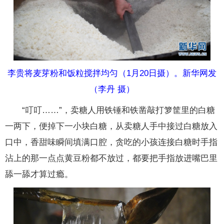
李贵将麦芽粉和饭粒搅拌均匀（1月20日摄）。新华网发
（李丹 摄）
“叮叮……”，卖糖人用铁锤和铁凿敲打箩筐里的白糖
一两下，便掉下一小块白糖，从卖糖人手中接过白糖放入
口中，香甜味瞬间填满口腔，贪吃的小孩连接白糖时手指
沾上的那一点点黄豆粉都不放过，都要把手指放进嘴巴里
舔一舔才算过瘾。