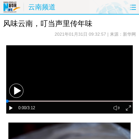
云南频道
风味云南，叮当声里传年味
首页
要闻
原创
看云南
2021年01月31日 09:32:57
| 来源：新华网
政务
旅游
州市
教育
健康
社会
图片
经济
服务
云南故事
云南青年说
风味云南
返回PC