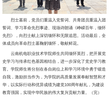
烈士墓前，党员们重温入党誓词、共青团员重温入团
誓词、学习革命先烈事迹、现场诗朗诵《峥嵘百年，缅怀
先烈》，向烈士献上深切缅怀和无限追思。活动最后，全
体成员向革命烈士墓鞠躬缅怀，敬献鲜花。
云南机电职业技术学院师生共同缅怀英烈，把开展党
史学习与传承红色基因相结合，进一步深化了党史学习教
育。学院师生将分别在各自岗位上和学习环境中勇于锻造
自我，激励担当作为，为学院的高质量发展奉献智慧和才
华，以实际行动和优异成绩为建党100周年献礼，为建设
教育强国，实现中华民族的伟大复兴贡献力量。（完）