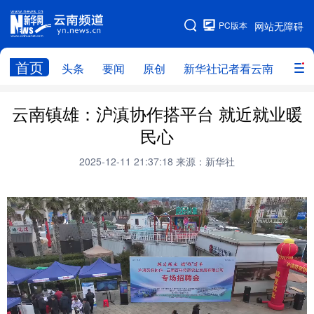
PC版本
网站无障碍
网站地图
首页
头条
要闻
原创
新华社记者看云南
政务
头条
云南要闻
本网原创
云南镇雄：沪滇协作搭平台 就近就业暖
民心
新华社记者看云南
政务
人事
2025-12-11 21:37:18
来源：新华社
廉政
云南省领导报道集
旅游
教育
州市
社会
图片
经济
服务
云南故事
云南青年说
趣看文物