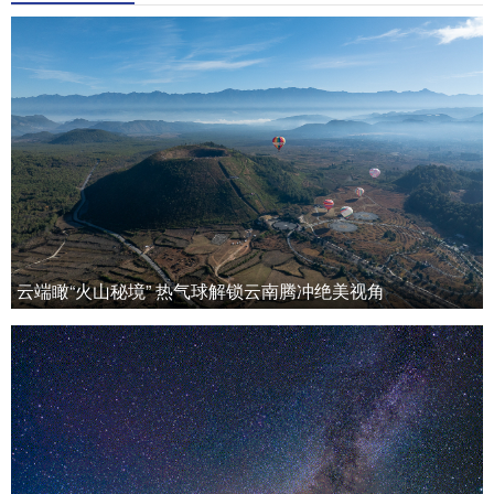
云端瞰“火山秘境” 热气球解锁云南腾冲绝美视角