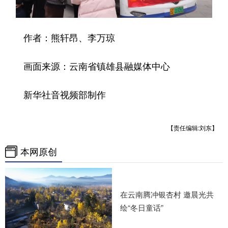
作者：熊轩昂、李万琼
画面来源：云南省镇雄县融媒体中心
新华社音视频部制作
【责任编辑:刘东】
本网原创
在云南腾冲银杏村 邀晨光共
绘“冬日童话”