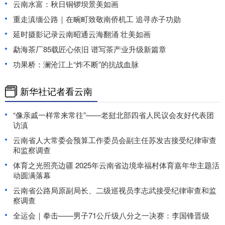
云南水富：秋日铜锣坝景美如画
重走滇缅公路｜在畹町致敬南侨机工 追寻赤子功勋
延时摄影记录云南昭通云海翻涌 壮美如画
勐海茶厂85载匠心依旧 谱写茶产业升级新篇章
功果桥：澜沧江上“炸不断”的抗战血脉
新华社记者看云南
“像亲戚一样常来常往”——老挝北部四省人民议会友好代表团
访滇
云南省人大常委会预算工作委员会副主任苏发吉接受纪律审查
和监察调查
体育之光照亮边疆 2025年云南省边境幸福村体育嘉年华主题活
动圆满落幕
云南省公路局原副局长、二级巡视员李志武接受纪律审查和监
察调查
全运会｜拳击——男子71公斤级八分之一决赛：李国锋晋级