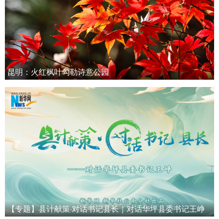
昆明：火红枫叶勾勒诗意公园
【专题】县计献策·对话书记县长｜对话华坪县委书记王峥