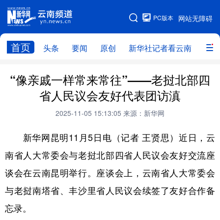
PC版本
网站无障碍
网站地图
首页
头条
要闻
原创
新华社记者看云南
政务
头条
云南要闻
本网原创
“像亲戚一样常来常往”——老挝北部四
省人民议会友好代表团访滇
新华社记者看云南
政务
人事
2025-11-05 15:13:05
来源：新华网
廉政
云南省领导报道集
旅游
新华网昆明11月5日电（记者 王贤思）近日，云
教育
州市
社会
图片
南省人大常委会与老挝北部四省人民议会友好交流座
谈会在云南昆明举行。座谈会上，云南省人大常委会
经济
服务
云南故事
与老挝南塔省、丰沙里省人民议会续签了友好合作备
云南青年说
趣看文物
忘录。