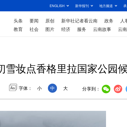
ENGLISH
新华报刊
地方频道
承
头条
要闻
原创
新华社记者看云南
政务
人
教育
社会
图片
经济
服务
云南故事
云南
初雪妆点香格里拉国家公园
字体：
小
中
大
分享到：