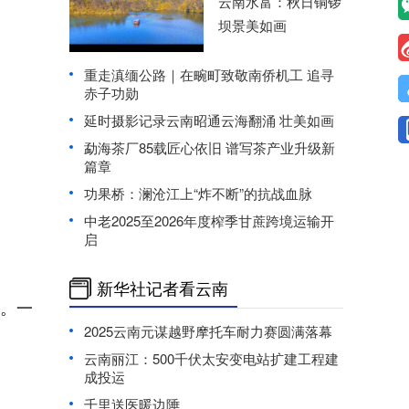
云南水富：秋日铜锣
坝景美如画
重走滇缅公路｜在畹町致敬南侨机工 追寻
赤子功勋
延时摄影记录云南昭通云海翻涌 壮美如画
勐海茶厂85载匠心依旧 谱写茶产业升级新
篇章
功果桥：澜沧江上“炸不断”的抗战血脉
中老2025至2026年度榨季甘蔗跨境运输开
启
新华社记者看云南
。一
2025云南元谋越野摩托车耐力赛圆满落幕
云南丽江：500千伏太安变电站扩建工程建
成投运
千里送医暖边陲