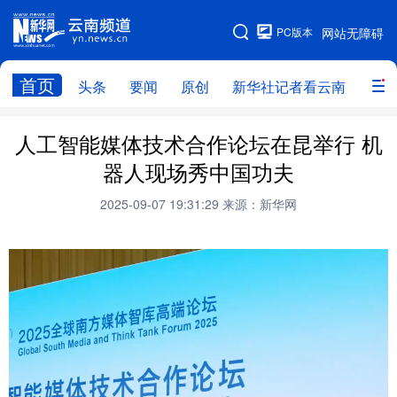
PC版本
网站无障碍
网站地图
首页
头条
要闻
原创
新华社记者看云南
政务
头条
云南要闻
本网原创
人工智能媒体技术合作论坛在昆举行 机
器人现场秀中国功夫
新华社记者看云南
政务
人事
2025-09-07 19:31:29
来源：新华网
廉政
云南省领导报道集
旅游
教育
州市
社会
图片
经济
服务
云南故事
云南青年说
趣看文物