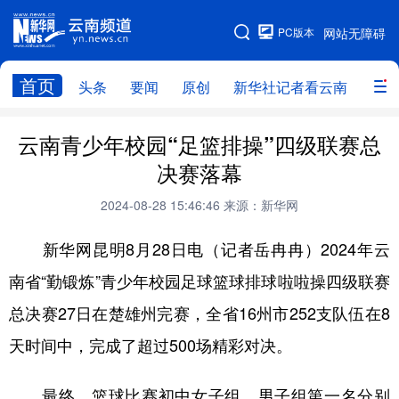
PC版本
网站无障碍
网站地图
首页
头条
要闻
原创
新华社记者看云南
政务
头条
云南要闻
本网原创
云南青少年校园“足篮排操”四级联赛总
决赛落幕
新华社记者看云南
政务
人事
2024-08-28 15:46:46
来源：新华网
廉政
云南省领导报道集
旅游
新华网昆明8月28日电（记者岳冉冉）2024年云
教育
州市
社会
图片
南省“勤锻炼”青少年校园足球篮球排球啦啦操四级联赛
总决赛27日在楚雄州完赛，全省16州市252支队伍在8
经济
服务
云南故事
天时间中，完成了超过500场精彩对决。
云南青年说
趣看文物
最终，篮球比赛初中女子组、男子组第一名分别