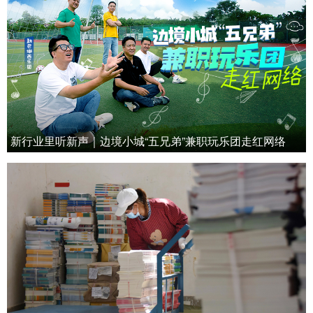
新行业里听新声｜边境小城“五兄弟”兼职玩乐团走红网络