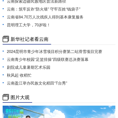
云南探索边疆民族地区普法新路径
云南：筑牢反诈“防火墙” 守牢百姓“钱袋子”
云南省84.70万人次残疾人得到基本康复服务
昆明理工大学，70岁啦！
新华社记者看云南
2024昆明市青少年冰雪项目积分赛第二站滑雪项目完赛
云南青少年校园“足篮排操”四级联赛总决赛落幕
剧院成儿童暑期艺术乐园
秋风起 收稻忙
云南盈江举办民族文化稻田“T台秀”
图片大观