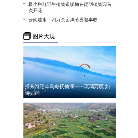
极小种群野生植物银缕梅在昆明植物园首
次开花
云南建水：四万余亩洋葱喜迎丰收
图片大观
搭乘滑翔伞鸟瞰抚仙湖——琉璃万顷 如
诗如画