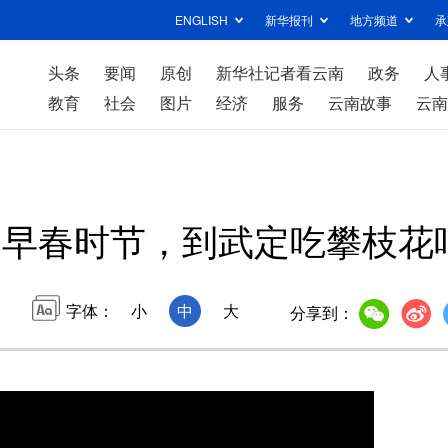
ENGLISH
新华报刊
地方频道
承
头条
要闻
原创
新华社记者看云南
政务
人
教育
社会
图片
经济
服务
云南故事
云南
早春时节，到武定吃攀枝花
字体：
小
中
大
分享到：