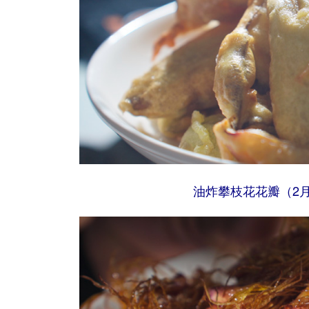
油炸攀枝花花瓣（2