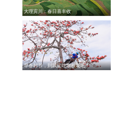
大理宾川：春日喜丰收
早春时节，到武定吃攀枝花吧！