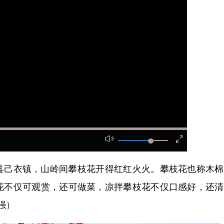
己衣镇，山岭间攀枝花开得红红火火。攀枝花也称木棉
花不仅可观赏，还可做菜，凉拌攀枝花不仅口感好，还清
强）