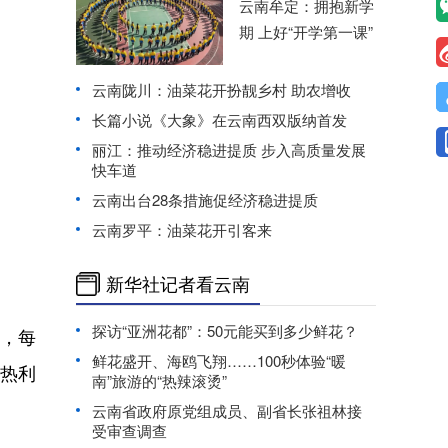
云南牟定：拥抱新学
期 上好“开学第一课”
云南陇川：油菜花开扮靓乡村 助农增收
长篇小说《大象》在云南西双版纳首发
丽江：推动经济稳进提质 步入高质量发展
快车道
云南出台28条措施促经济稳进提质
云南罗平：油菜花开引客来
新华社记者看云南
探访“亚洲花都”：50元能买到多少鲜花？
，每
鲜花盛开、海鸥飞翔……100秒体验“暖
热利
南”旅游的“热辣滚烫”
云南省政府原党组成员、副省长张祖林接
受审查调查