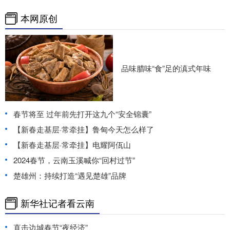
本网原创
品味腊味“食”足的滇式年味
春节将至 过年前先打开这九个“安全锦囊”
【新春走基层·常牵挂】鲁甸今天怎么样了
【新春走基层·常牵挂】电耀阿佤山
2024春节，云南玉溪喊你“回村过节”
楚雄州：持续打造“遇见楚雄”品牌
新华社记者看云南
直击边城春节“夜经济”