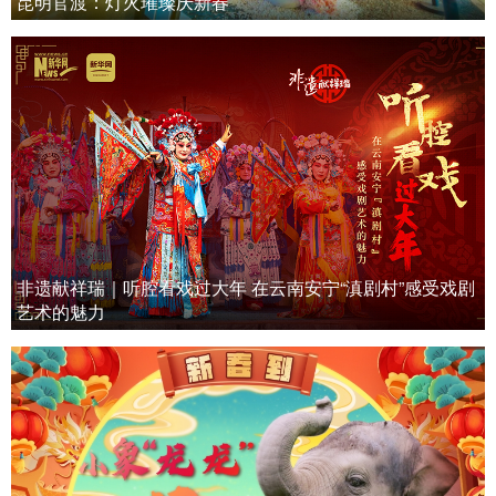
昆明官渡：灯火璀璨庆新春
非遗献祥瑞｜听腔看戏过大年 在云南安宁“滇剧村”感受戏剧
艺术的魅力