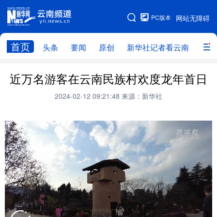
PC版本
网站无障碍
网站地图
首页
头条
要闻
原创
新华社记者看云南
政务
头条
云南要闻
本网原创
近万名游客在云南民族村欢度龙年首日
新华社记者看云南
政务
人事
2024-02-12 09:21:48
来源：新华社
廉政
云南省领导报道集
旅游
教育
州市
社会
图片
经济
服务
云南故事
云南青年说
趣看文物