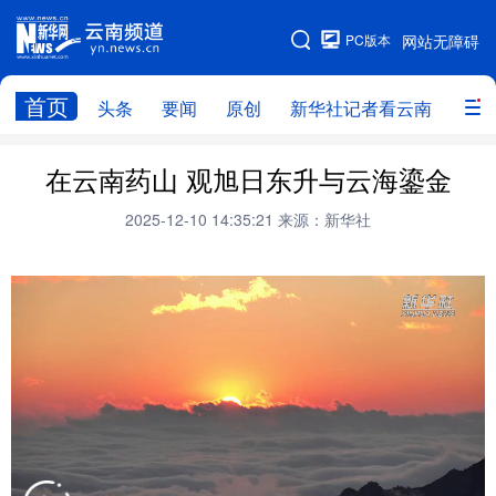
PC版本
网站无障碍
网站地图
首页
头条
要闻
原创
新华社记者看云南
政务
头条
云南要闻
本网原创
在云南药山 观旭日东升与云海鎏金
新华社记者看云南
政务
人事
2025-12-10 14:35:21
来源：新华社
廉政
云南省领导报道集
旅游
教育
州市
社会
图片
经济
服务
云南故事
云南青年说
趣看文物