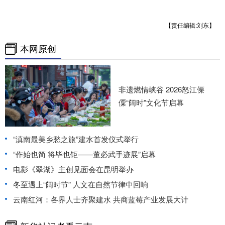
【责任编辑:刘东】
本网原创
非遗燃情峡谷 2026怒江傈
僳“阔时”文化节启幕
“滇南最美乡愁之旅”建水首发仪式举行
“作始也简 将毕也钜——董必武手迹展”启幕
电影《翠湖》主创见面会在昆明举办
冬至遇上“阔时节” 人文在自然节律中回响
云南红河：各界人士齐聚建水 共商蓝莓产业发展大计