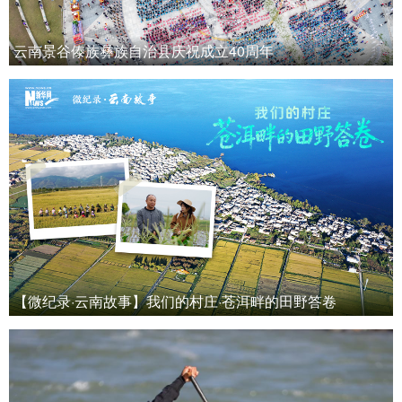
云南景谷傣族彝族自治县庆祝成立40周年
【微纪录·云南故事】我们的村庄·苍洱畔的田野答卷