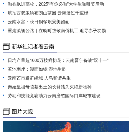
咖香飘进高校，2025“有你必咖”大学生咖啡节启动
航拍西双版纳布朗山茶园 云海漫过千重绿
云南水富：秋日铜锣坝景美如画
重走滇缅公路｜在畹町致敬南侨机工 追寻赤子功勋
新华社记者看云南
日均产量超1600万枝鲜切花：云南晋宁备战“双十一”
滇池南岸：湖面如镜 湿地生韵
云南芒市鹭群绕城 人鸟和谐共生
秦始皇祖母陵墓出土的长臂猿为灭绝新物种
劳动和技能竞赛助力云南磨憨国际口岸城市建设
图片大观