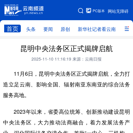
PC版本
网站无障碍
网站地图
首页
头条
要闻
原创
新华社记者看云南
政务
头条
云南要闻
本网原创
昆明中央法务区正式揭牌启航
新华社记者看云南
政务
人事
2025-11-10 11:16:19
来源：云南日报
廉政
云南省领导报道集
旅游
11月6日，昆明中央法务区正式揭牌启航，全力打
造立足云南、影响全国、辐射南亚东南亚的综合法务
教育
州市
社会
图片
服务高地。
经济
服务
云南故事
2023年以来，省委高位统筹、创新推动建设昆明
云南青年说
趣看文物
中央法务区，大力推动法商融合，着力发展法务产
业，深化国际法务交流合作，首批“一中心、三机构、