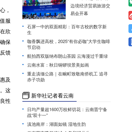
边境经济贸易旅游交
中心，
易会开幕
值服
石屏一中的双面精彩：百年古校的数字新
在欣
生
，确保
咖香飘进高校，2025“有你必咖”大学生咖啡
节启动
哥反馈
航拍西双版纳布朗山茶园 云海漫过千重绿
云南水富：秋日铜锣坝景美如画
重走滇缅公路｜在畹町致敬南侨机工 追寻
，惠及
赤子功勋
到。这
新华社记者看云南
的良性
日均产量超1600万枝鲜切花：云南晋宁备
战“双十一”
滇池南岸：湖面如镜 湿地生韵