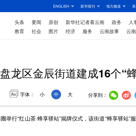
ENGLISH
新华报刊
地方频道
承
头条
要闻
原创
新华社记者看云南
政务
人
教育
社会
图片
经济
服务
云南故事
云南
盘龙区金辰街道建成16个“
字体：
小
中
大
分享到：
行“红山茶·蜂享驿站”揭牌仪式，该街道“蜂享驿站”