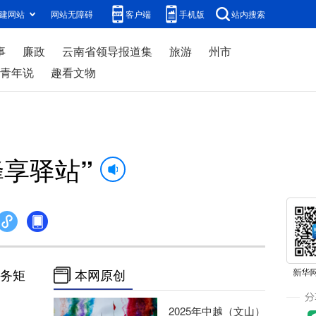
建网站
网站无障碍
客户端
手机版
站内搜索
事
廉政
云南省领导报道集
旅游
州市
青年说
趣看文物
蜂享驿站”
服务矩
本网原创
2025年中越（文山）