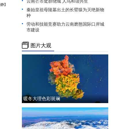
云南芒市鹭群绕城 人鸟和谐共生
柴静】
秦始皇祖母陵墓出土的长臂猿为灭绝新物
种
劳动和技能竞赛助力云南磨憨国际口岸城
市建设
图片大观
暖冬大理色彩斑斓