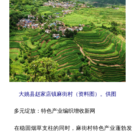
大姚县赵家店镇麻街村（资料图）。供图
多元绽放：特色产业编织增收新网
在稳固烟草支柱的同时，麻街村特色产业蓬勃发