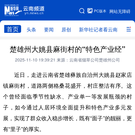
PC版本
网站无障碍
网站地图
首页
头条
要闻
原创
新华社记者看云南
政务
头条
云南要闻
本网原创
楚雄州大姚县麻街村的“特色产业经”
新华社记者看云南
政务
人事
2025-11-10 19:39:21
来源：云南省烟草公司楚雄州公司
廉政
云南省领导报道集
旅游
近日，走进云南省楚雄彝族自治州大姚县赵家店
镇麻街村，道路两侧格桑花盛开，村庄整洁有序。这
教育
州市
社会
图片
个曾经面临季节性缺水、产业单一等发展瓶颈的村
子，如今通过人居环境全面提升和特色产业多元发
经济
服务
云南故事
展，实现了群众收入稳步增长，既有“面子”的靓丽，更
云南青年说
趣看文物
有“里子”的厚实。