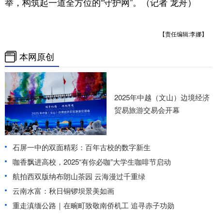
举，构筑起一道全方位的“守护网”。（记者 龙舟）
【责任编辑:李娜】
本网原创
2025年中越（文山）边境经济
贸易旅游交易会开幕
石屏一中的双面精彩：百年古校的数字新生
咖香飘进高校，2025“有你必咖”大学生咖啡节启动
航拍西双版纳布朗山茶园 云海漫过千重绿
云南水富：秋日铜锣坝景美如画
重走滇缅公路｜在畹町致敬南侨机工 追寻赤子功勋