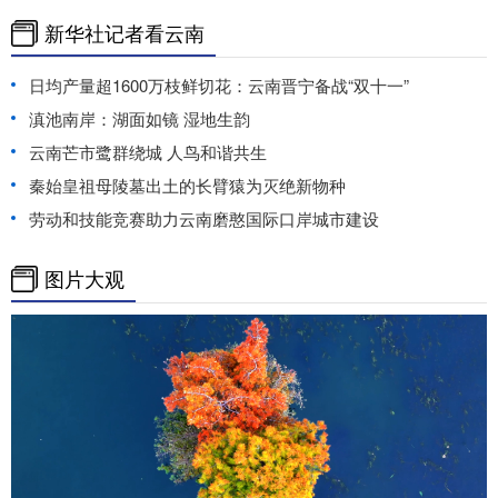
新华社记者看云南
日均产量超1600万枝鲜切花：云南晋宁备战“双十一”
滇池南岸：湖面如镜 湿地生韵
云南芒市鹭群绕城 人鸟和谐共生
秦始皇祖母陵墓出土的长臂猿为灭绝新物种
劳动和技能竞赛助力云南磨憨国际口岸城市建设
图片大观