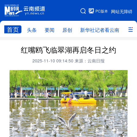
PC版本
网站无障碍
网站地图
首页
头条
要闻
原创
新华社记者看云南
政务
头条
云南要闻
本网原创
红嘴鸥飞临翠湖再启冬日之约
新华社记者看云南
政务
人事
2025-11-10 09:14:50
来源：云南日报
廉政
云南省领导报道集
旅游
教育
州市
社会
图片
经济
服务
云南故事
云南青年说
趣看文物