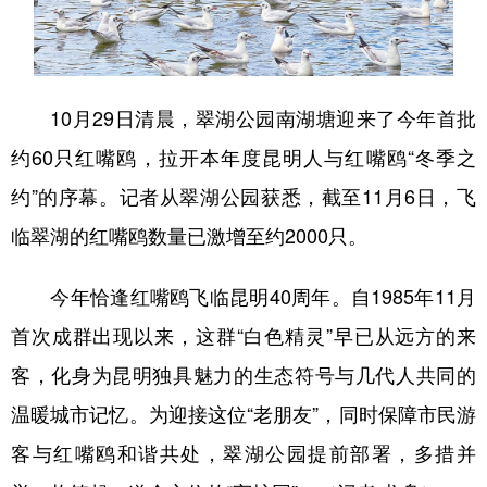
10月29日清晨，翠湖公园南湖塘迎来了今年首批
约60只红嘴鸥，拉开本年度昆明人与红嘴鸥“冬季之
约”的序幕。记者从翠湖公园获悉，截至11月6日，飞
临翠湖的红嘴鸥数量已激增至约2000只。
今年恰逢红嘴鸥飞临昆明40周年。自1985年11月
首次成群出现以来，这群“白色精灵”早已从远方的来
客，化身为昆明独具魅力的生态符号与几代人共同的
温暖城市记忆。为迎接这位“老朋友”，同时保障市民游
客与红嘴鸥和谐共处，翠湖公园提前部署，多措并