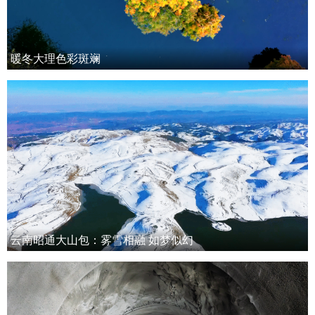
暖冬大理色彩斑斓
云南昭通大山包：雾雪相融 如梦似幻