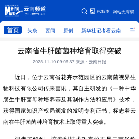
PC版本
网站无障碍
网站地图
首页
头条
要闻
原创
新华社记者看云南
政务
头条
云南要闻
本网原创
云南省牛肝菌菌种培育取得突破
新华社记者看云南
政务
人事
2025-11-10 09:06:37
来源：云南日报
廉政
云南省领导报道集
旅游
近日，位于云南省花卉示范园区的云南菌视界生
物科技有限公司传来喜讯，其自主研发的《一种中华
教育
州市
社会
图片
腐生牛肝菌母种培养基及其制作方法和应用》技术，
获得国家知识产权局颁发的发明专利证书，标志着云
经济
服务
云南故事
南在牛肝菌菌种培育技术上取得重大突破。
云南青年说
趣看文物
记者了解到，该专利技术攻克的正是云南俗称