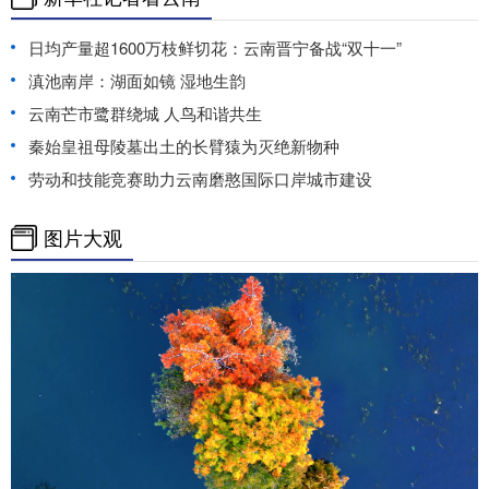
日均产量超1600万枝鲜切花：云南晋宁备战“双十一”
滇池南岸：湖面如镜 湿地生韵
云南芒市鹭群绕城 人鸟和谐共生
秦始皇祖母陵墓出土的长臂猿为灭绝新物种
劳动和技能竞赛助力云南磨憨国际口岸城市建设
图片大观