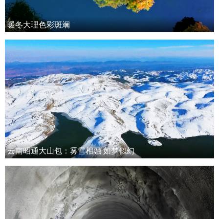
暖冬大理色彩斑斓
云南昭通大山包：雾雪相融 如梦似幻