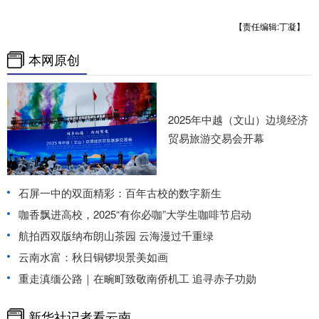
【责任编辑:丁凝】
本网原创
2025年中越（文山）边境经济
贸易旅游交易会开幕
石屏一中的双面精彩：百年古校的数字新生
咖香飘进高校，2025“有你必咖”大学生咖啡节启动
航拍西双版纳布朗山茶园 云海漫过千重绿
云南水富：秋日铜锣坝景美如画
重走滇缅公路｜在畹町致敬南侨机工 追寻赤子功勋
新华社记者看云南