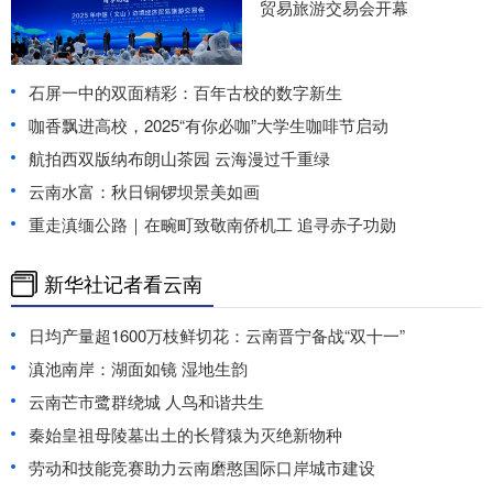
贸易旅游交易会开幕
石屏一中的双面精彩：百年古校的数字新生
咖香飘进高校，2025“有你必咖”大学生咖啡节启动
航拍西双版纳布朗山茶园 云海漫过千重绿
云南水富：秋日铜锣坝景美如画
重走滇缅公路｜在畹町致敬南侨机工 追寻赤子功勋
新华社记者看云南
日均产量超1600万枝鲜切花：云南晋宁备战“双十一”
滇池南岸：湖面如镜 湿地生韵
云南芒市鹭群绕城 人鸟和谐共生
秦始皇祖母陵墓出土的长臂猿为灭绝新物种
劳动和技能竞赛助力云南磨憨国际口岸城市建设