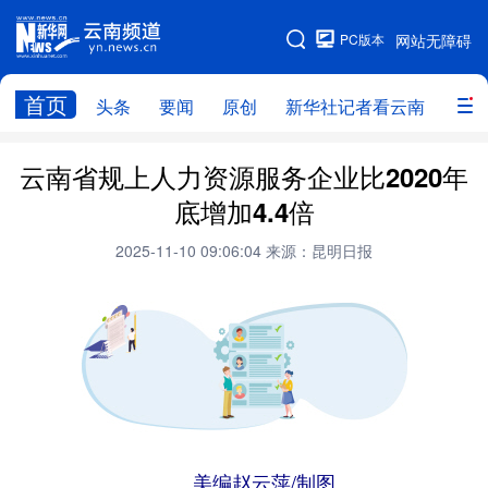
PC版本
网站无障碍
网站地图
首页
头条
要闻
原创
新华社记者看云南
政务
头条
云南要闻
本网原创
云南省规上人力资源服务企业比2020年
底增加4.4倍
新华社记者看云南
政务
人事
2025-11-10 09:06:04
来源：昆明日报
廉政
云南省领导报道集
旅游
教育
州市
社会
图片
经济
服务
云南故事
云南青年说
趣看文物
美编赵云萍/制图