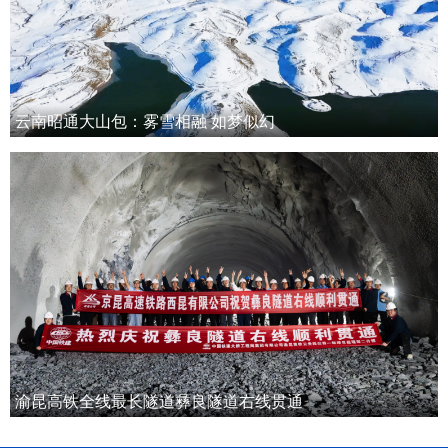
云南昭通大山包：雾雪相融 如梦似幻
渝昆高铁全线最长隧道彝良隧道右线贯通