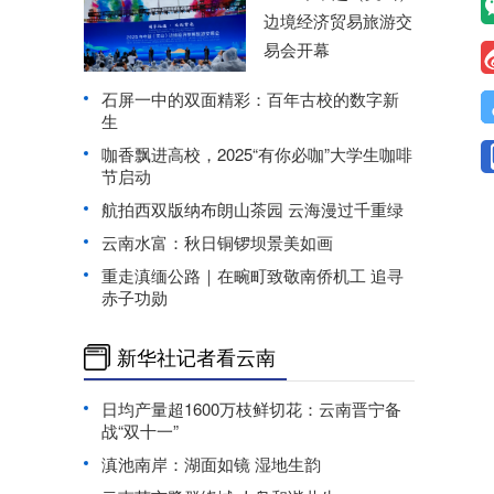
边境经济贸易旅游交
易会开幕
石屏一中的双面精彩：百年古校的数字新
生
咖香飘进高校，2025“有你必咖”大学生咖啡
节启动
航拍西双版纳布朗山茶园 云海漫过千重绿
云南水富：秋日铜锣坝景美如画
重走滇缅公路｜在畹町致敬南侨机工 追寻
赤子功勋
新华社记者看云南
日均产量超1600万枝鲜切花：云南晋宁备
战“双十一”
滇池南岸：湖面如镜 湿地生韵