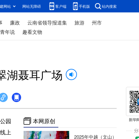
建网站
网站无障碍
客户端
手机版
站内搜索
事
廉政
云南省领导报道集
旅游
州市
青年说
趣看文物
翠湖聂耳广场
湖公园
本网原创
线上
2025年中越（文山）