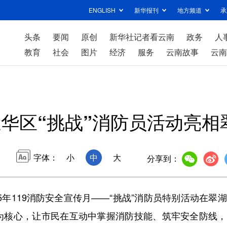
ENGLISH
新华报刊
地方频道
承
头条
要闻
原创
新华社记者看云南
政务
人
教育
社会
图片
经济
服务
云南故事
云南
华区“挑战”消防员活动亮相
字体：
小
中
大
分享到：
年119消防安全宣传月——“挑战”消防员特别活动在翠
为核心，让市民在互动中掌握消防技能、筑牢安全防线，