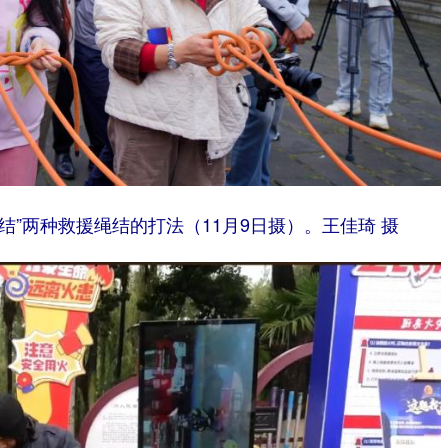
结”两种救援绳结的打法（11月9日摄）。王佳琦 摄