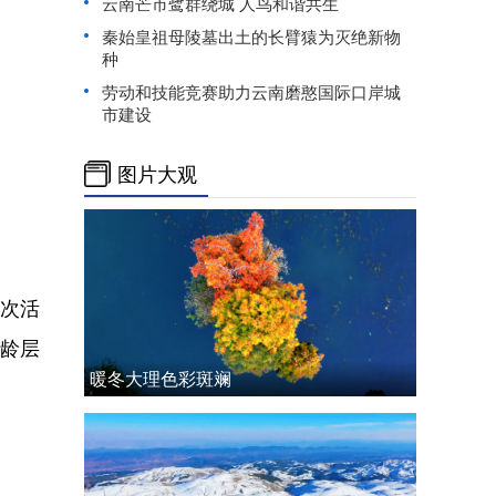
云南芒市鹭群绕城 人鸟和谐共生
秦始皇祖母陵墓出土的长臂猿为灭绝新物
种
劳动和技能竞赛助力云南磨憨国际口岸城
市建设
图片大观
次活
年龄层
暖冬大理色彩斑斓