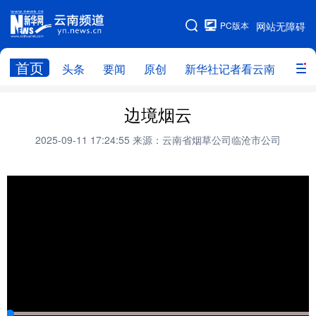
PC版本
网站无障碍
网站地图
首页
头条
要闻
原创
新华社记者看云南
政务
头条
云南要闻
本网原创
边境烟云
新华社记者看云南
政务
人事
2025-09-11 17:24:55
来源：云南省烟草公司临沧市公司
廉政
云南省领导报道集
旅游
教育
州市
社会
图片
经济
服务
云南故事
云南青年说
趣看文物