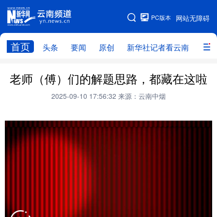
PC版本
网站无障碍
网站地图
首页
头条
要闻
原创
新华社记者看云南
政务
头条
云南要闻
本网原创
老师（傅）们的解题思路，都藏在这啦
新华社记者看云南
政务
人事
2025-09-10 17:56:32
来源：云南中烟
廉政
云南省领导报道集
旅游
教育
州市
社会
图片
经济
服务
云南故事
云南青年说
趣看文物