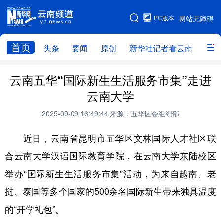
PC版本
网站无障碍
网站地图
首页
头条
要闻
原创
新华社记者看云南
政务
头条
云南要闻
本网原创
云南五华“国际新生生活服务市集”走进
云南大学
新华社记者看云南
政务
人事
2025-09-09 16:49:44
来源：五华区委组织部
廉政
云南省领导报道集
旅游
近日，云南省昆明市五华区文林国际人才社区联
教育
州市
社会
图片
合云南大学汉语国际教育学院，在云南大学东陆校区
举办“国际新生生活服务市集”活动，为来自越南、老
经济
服务
云南故事
挝、泰国等多个国家的500余名国际新生带来独具温度
云南青年说
趣看文物
的“开学礼包”。