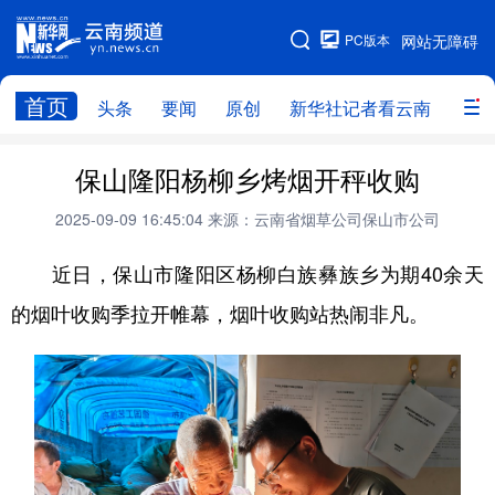
PC版本
网站无障碍
网站地图
首页
头条
要闻
原创
新华社记者看云南
政务
头条
云南要闻
本网原创
保山隆阳杨柳乡烤烟开秤收购
新华社记者看云南
政务
人事
2025-09-09 16:45:04
来源：云南省烟草公司保山市公司
廉政
云南省领导报道集
旅游
近日，保山市隆阳区杨柳白族彝族乡为期40余天
的烟叶收购季拉开帷幕，烟叶收购站热闹非凡。
教育
州市
社会
图片
经济
服务
云南故事
云南青年说
趣看文物