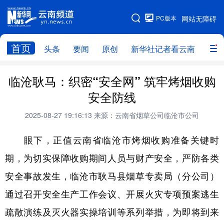
PC版本
网站无障碍
网站地图
首页
头条
要闻
原创
新华社记者看云南
政务
头条
云南要闻
本网原创
临沧耿马：织密“安全网” 筑牢烤烟收购
安全防线
新华社记者看云南
政务
人事
2025-08-27 19:16:13
来源：云南省烟草公司临沧市公司
廉政
云南省领导报道集
旅游
眼下，正值云南省临沧市烤烟收购准备关键时
教育
州市
社会
图片
期，为切实保障收购期间人员与财产安全，严防各类
安全事故发生，临沧市耿马县烟草专卖局（分公司）
经济
服务
云南故事
通过召开安全生产工作会议、开展火灾专项预案逃生
云南青年说
趣看文物
疏散演练及灭火器实操培训等系列举措，为即将到来