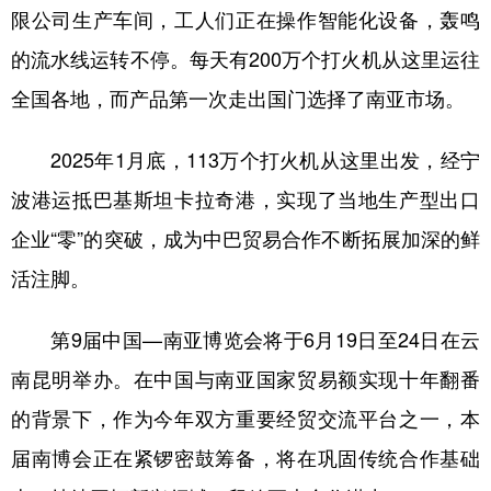
限公司生产车间，工人们正在操作智能化设备，轰鸣
的流水线运转不停。每天有200万个打火机从这里运往
全国各地，而产品第一次走出国门选择了南亚市场。
2025年1月底，113万个打火机从这里出发，经宁
波港运抵巴基斯坦卡拉奇港，实现了当地生产型出口
企业“零”的突破，成为中巴贸易合作不断拓展加深的鲜
活注脚。
第9届中国—南亚博览会将于6月19日至24日在云
南昆明举办。在中国与南亚国家贸易额实现十年翻番
的背景下，作为今年双方重要经贸交流平台之一，本
届南博会正在紧锣密鼓筹备，将在巩固传统合作基础