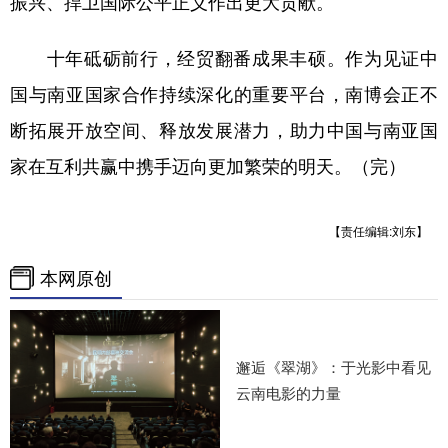
振兴、捍卫国际公平正义作出更大贡献。”
十年砥砺前行，经贸翻番成果丰硕。作为见证中
国与南亚国家合作持续深化的重要平台，南博会正不
断拓展开放空间、释放发展潜力，助力中国与南亚国
家在互利共赢中携手迈向更加繁荣的明天。（完）
【责任编辑:刘东】
本网原创
邂逅《翠湖》：于光影中看见
云南电影的力量