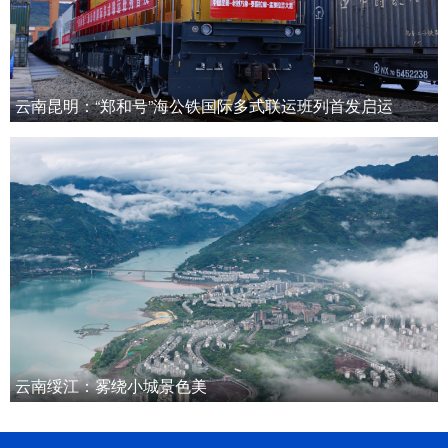
云南昆明：“郑和号”海公铁国际多式联运班列首发启运
云南绥江：雾绕小城景色美