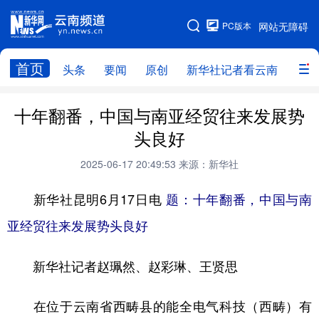
PC版本
网站无障碍
网站地图
首页
头条
要闻
原创
新华社记者看云南
政务
头条
云南要闻
本网原创
十年翻番，中国与南亚经贸往来发展势
头良好
新华社记者看云南
政务
人事
2025-06-17 20:49:53
来源：新华社
廉政
云南省领导报道集
旅游
新华社昆明6月17日电
题：十年翻番，中国与南
教育
州市
社会
图片
亚经贸往来发展势头良好
经济
服务
云南故事
新华社记者赵珮然、赵彩琳、王贤思
云南青年说
趣看文物
在位于云南省西畴县的能全电气科技（西畴）有