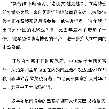
“新合作”不断涌现，“老朋友”越走越亲。在南博会
即将举办之际，来自阿富汗的地毯商赛义德·比拉勒·法
鲁奇正在紧锣密鼓筹备参展，他告诉记者：“今年我们
出口到中国的地毯达7吨，比去年差不多增加了一
倍。”他希望借助南博会的平台，进一步扩大在中国的
市场份额。
开放合作离不开制度保障。中国给予包括阿富
汗、尼泊尔和孟加拉国在内的南亚最不发达国家100%
税目输华产品零关税待遇，帮助南亚国家扩大对华出
口，共享中国大市场机遇。
多年参展南博会的巴基斯坦商人伊克巴·艾哈曼德·