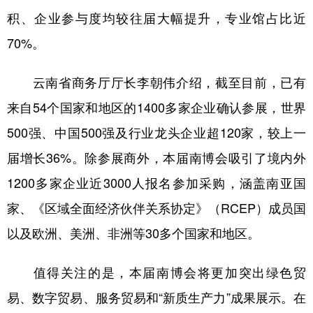
积、企业参与度均较往届大幅提升，专业馆占比近
70%。
云南省商务厅厅长李朝伟介绍，截至目前，已有
来自54个国家和地区的1400多家企业确认参展，世界
500强、中国500强及行业龙头企业超120家，较上一
届增长36%。除参展商外，本届南博会吸引了境内外
1200多家企业近3000人报名参加采购，涵盖南亚国
家、《区域全面经济伙伴关系协定》（RCEP）成员国
以及欧洲、美洲、非洲等30多个国家和地区。
值得关注的是，本届南博会将更加突出绿色贸
易、数字贸易、服务贸易和“新质生产力”成果展示。在