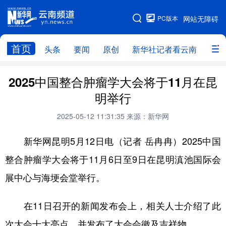
PC版本
网站无障碍
网站地图
首页
头条
要闻
原创
新华社记者看云南
政务
头条
云南要闻
本网原创
2025中国整合肿瘤学大会将于11月在昆
明举行
新华社记者看云南
政务
人事
2025-05-12 11:31:35
来源：新华网
廉政
云南省领导报道集
旅游
新华网昆明5月12日电（记者 岳冉冉）2025中国
教育
州市
社会
图片
整合肿瘤学大会将于11月6日至9日在昆明滇池国际会
展中心与海埂会堂举行。
经济
服务
云南故事
云南青年说
趣看文物
在11日召开的新闻发布会上，相关人士介绍了此
次大会十大亮点，并发布了大会会徽及吉祥物。