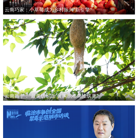
云南巧家：小草莓成为乡村振兴“新引擎”
云南昌宁：“最美纺织工”黄胸织布鸟忙筑巢