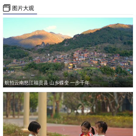
图片大观
航拍云南怒江福贡县 山乡蝶变 一步千年