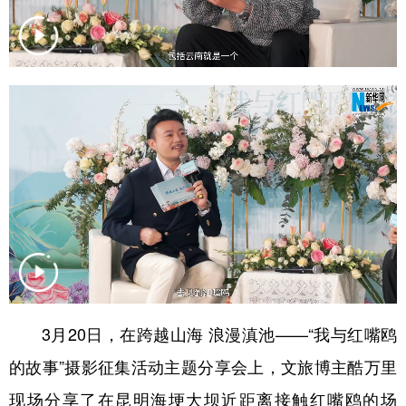
3
月
20
日，在跨越山海 浪漫滇池——“我与红嘴鸥
的故事”摄影征集活动主题分享会上，文旅博主酷万里
现场分享了在昆明海埂大坝近距离接触红嘴鸥的场