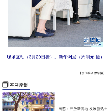
现场互动（
3
月
20
日摄）。新华网发（周润元 摄）
【责任编辑:徐华陵】
本网原创
磨憨：开放新高地 发展新热土