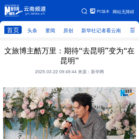
PC版本
网站无障碍
网站地图
首页
头条
要闻
原创
新华社记者看云南
政务
头条
云南要闻
本网原创
文旅博主酷万里：期待“去昆明”变为“在
昆明”
新华社记者看云南
政务
人事
2025-03-22 09:49:44
来源：新华网
廉政
云南省领导报道集
旅游
教育
州市
社会
图片
经济
服务
云南故事
云南青年说
趣看文物