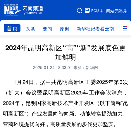
PC版本
网站无障碍
网站地图
首页
头条
要闻
原创
新华社记者看云南
政务
头条
云南要闻
本网原创
2024年昆明高新区“高”“新”发展底色更
加鲜明
新华社记者看云南
政务
人事
2025-01-24 18:33:01
来源：新华网
廉政
云南省领导报道集
旅游
1月24日，据中共昆明高新区工委2025年第3次
教育
州市
社会
图片
（扩大）会议暨昆明高新区2025年工作会议消息，
2024年，昆明国家高新技术产业开发区（以下简称“昆
经济
服务
云南故事
明高新区”）产业发展向智向新、动能转换提劲加力、
云南青年说
趣看文物
营商环境提优向好，高质量发展的步伐更加坚实。