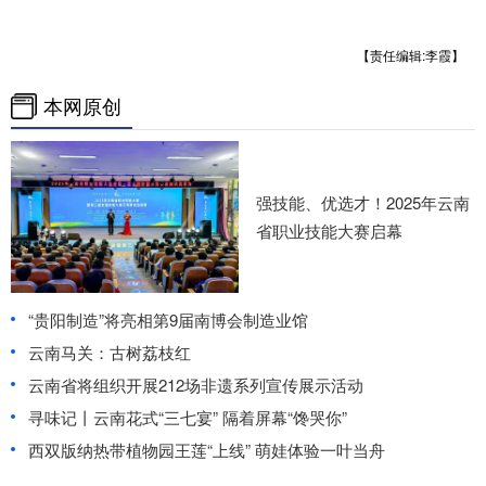
【责任编辑:李霞】
本网原创
强技能、优选才！2025年云南
省职业技能大赛启幕
“贵阳制造”将亮相第9届南博会制造业馆
云南马关：古树荔枝红
云南省将组织开展212场非遗系列宣传展示活动
寻味记丨云南花式“三七宴” 隔着屏幕“馋哭你”
西双版纳热带植物园王莲“上线” 萌娃体验一叶当舟