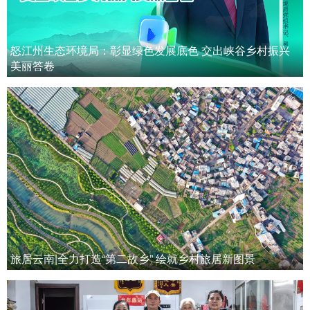
怒江州生态环境局：彰显绿色发展底色 交出峡谷乡村振兴
美丽答卷
旅居云南|全力打造“第二故乡” 绘就乡村旅居新图景