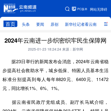
PC版本
网站无障碍
网站地图
首页
头条
要闻
原创
新华社记者看云南
政务
头条
云南要闻
本网原创
2024年云南进一步织密织牢民生保障网
新华社记者看云南
政务
人事
2025-01-23 18:24:24
来源：新华网
廉政
云南省领导报道集
旅游
据23日举行的新闻发布会消息，2024年云南省稳
步提高社会救助水平，城乡低保、特困人员基本生活
教育
州市
社会
图片
标准分别提高到每人每年8820元、6400元、11472
元，同比增长1%、6%、1%。
经济
服务
云南故事
云南青年说
趣看文物
据云南省民政厅党组成员、副厅长马斌介绍，
2024年，云南省保障低保对象262.67万人、特困人员