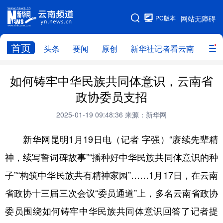
PC版本
网站无障碍
网站地图
首页
头条
要闻
原创
新华社记者看云南
政务
头条
云南要闻
本网原创
如何铸牢中华民族共同体意识，云南省
政协委员支招
新华社记者看云南
政务
人事
2025-01-19 09:48:36
来源：新华网
廉政
云南省领导报道集
旅游
新华网昆明1月19日电（记者 字强）“赓续先辈精
教育
州市
社会
图片
神，续写誓词碑故事”“播种好中华民族共同体意识的种
子”“构筑中华民族共有精神家园”……1月17日，在云南
经济
服务
云南故事
省政协十三届三次会议“委员通道”上，多名云南省政协
云南青年说
趣看文物
委员围绕如何铸牢中华民族共同体意识回答了记者提