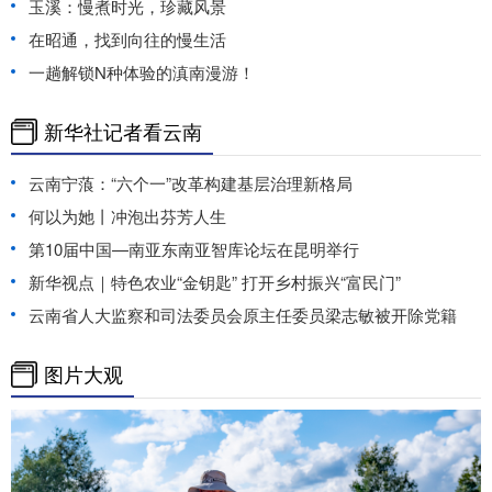
玉溪：慢煮时光，珍藏风景
在昭通，找到向往的慢生活
一趟解锁N种体验的滇南漫游！
新华社记者看云南
云南宁蒗：“六个一”改革构建基层治理新格局
何以为她丨冲泡出芬芳人生
第10届中国—南亚东南亚智库论坛在昆明举行
新华视点｜特色农业“金钥匙” 打开乡村振兴“富民门”
云南省人大监察和司法委员会原主任委员梁志敏被开除党籍
图片大观