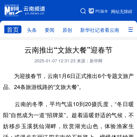
PC版本
网站无障碍
网站地图
首页
头条
要闻
原创
新华社记者看云南
政务
头条
云南要闻
本网原创
云南推出“文旅大餐”迎春节
新华社记者看云南
政务
人事
2025-01-07 12:31:23
来源：新华网
廉政
云南省领导报道集
旅游
为迎接春节，云南1月6日正式推出6个专题文旅产
品、24条旅游线路的“文旅大餐”。
教育
州市
社会
图片
云南的冬季，平均气温10到20摄氏度，“冬日暖
经济
服务
云南故事
阳”自然成为一道“招牌菜”。趁着温暖舒适的气候，不
云南青年说
趣看文物
妨移步玉溪抚仙湖畔，欣赏湖光山色，体验渔家生
活；或漫步在丽江四方街的石板路上，慢慢体味纳西