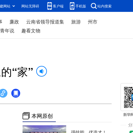
建网站
网站无障碍
客户端
手机版
站内搜索
事
廉政
云南省领导报道集
旅游
州市
青年说
趣看文物
的“家”
本网原创
强技能、优选才！