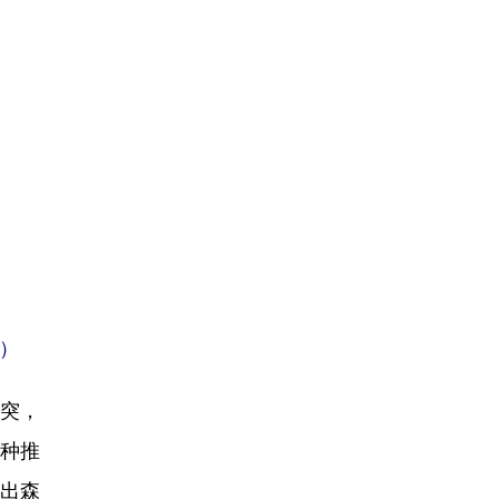
）
突，
种推
出森