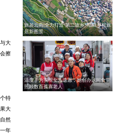
旅居云南|全力打造“第二故乡” 绘就乡村旅
居新图景
与大
，会擦
温度丨为实现女儿遗愿，她创办这间食堂
照顾数百孤寡老人
个特
如果大
级自然
一年