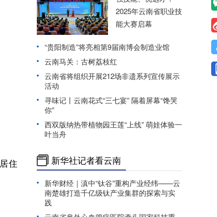
2025年云南省职业技
能大赛启幕
“贵阳制造”将亮相第9届南博会制造业馆
云南马关：古树荔枝红
云南省将组织开展212场非遗系列宣传展示
活动
寻味记丨云南花式“三七宴” 隔着屏幕“馋哭
你”
西双版纳热带植物园王莲“上线” 萌娃体验一
叶当舟
新华社记者看云南
居住
新华财经｜滇中“钛谷”重构产业经纬——云
南楚雄打造千亿级钛产业集群的探索与实
践
云南省阜外心血管病医院牵头国家科技重