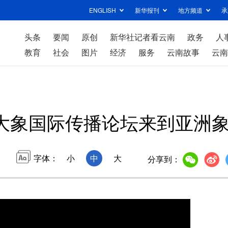
ENGLISH
新华报刊
地方频道
承
头条
要闻
原创
新华社记者看云南
政务
人
教育
社会
图片
经济
服务
云南故事
云南
大象国际传播论坛来到亚洲象
字体：
小
中
大
分享到：