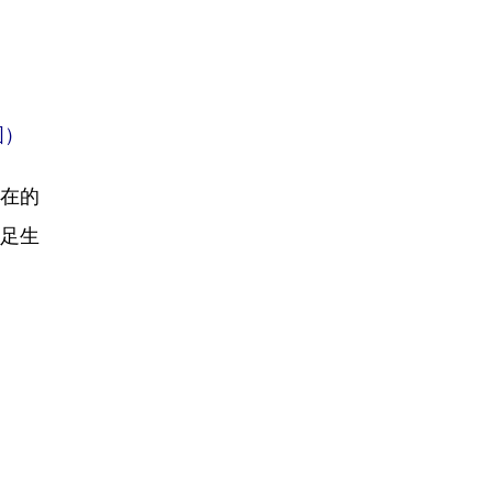
图）
在的
满足生