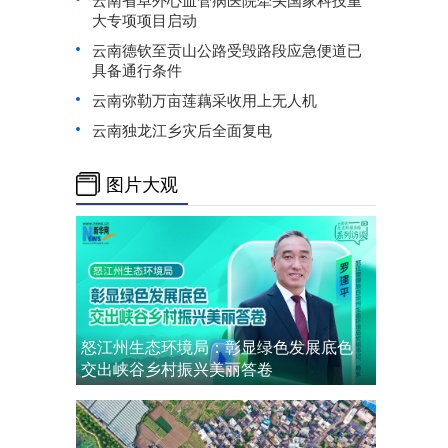
大专项项目启动
云南德钦至贡山公路受毁路段应急便道已
具备通行条件
云南弥勒万亩莲藕采收用上无人机
云南独龙江乡灾后全面复电
图片大观
怒江州生态环境局：彰显绿色发展底色
交出峡谷乡村振兴美丽答卷