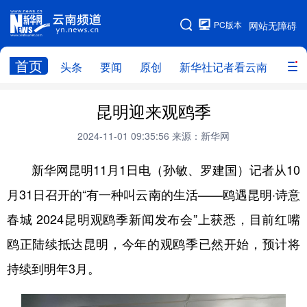
PC版本
网站无障碍
网站地图
首页
头条
要闻
原创
新华社记者看云南
政务
头条
云南要闻
本网原创
昆明迎来观鸥季
新华社记者看云南
政务
人事
2024-11-01 09:35:56
来源：新华网
廉政
云南省领导报道集
旅游
新华网昆明11月1日电（孙敏、罗建国）记者从10
月31日召开的“有一种叫云南的生活——鸥遇昆明·诗意
教育
州市
社会
图片
春城 2024昆明观鸥季新闻发布会”上获悉，目前红嘴
鸥正陆续抵达昆明，今年的观鸥季已然开始，预计将
经济
服务
云南故事
持续到明年3月。
云南青年说
趣看文物