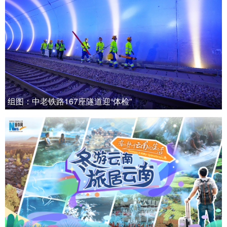
组图：中老铁路167座隧道迎“体检”