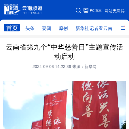
PC版本
网站无障碍
网站地图
首页
头条
要闻
原创
新华社记者看云南
政务
头条
云南要闻
本网原创
云南省第九个“中华慈善日”主题宣传活
动启动
新华社记者看云南
政务
人事
2024-09-06 14:22:36
来源：新华网
廉政
云南省领导报道集
旅游
教育
州市
社会
图片
经济
服务
云南故事
云南青年说
趣看文物