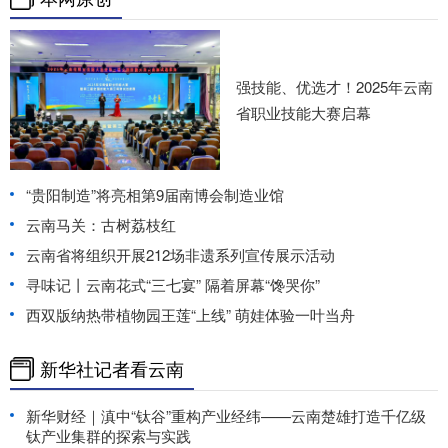
强技能、优选才！2025年云南
省职业技能大赛启幕
“贵阳制造”将亮相第9届南博会制造业馆
云南马关：古树荔枝红
云南省将组织开展212场非遗系列宣传展示活动
寻味记丨云南花式“三七宴” 隔着屏幕“馋哭你”
西双版纳热带植物园王莲“上线” 萌娃体验一叶当舟
新华社记者看云南
新华财经｜滇中“钛谷”重构产业经纬——云南楚雄打造千亿级
钛产业集群的探索与实践